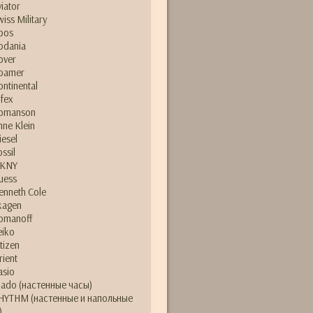
viator
wiss Military
pos
odania
over
oamer
ontinental
lfex
omanson
nne Klein
iesel
ossil
KNY
uess
enneth Cole
kagen
omanoff
eiko
itizen
rient
asio
ado (настенные часы)
HYTHM (настенные и напольные
)