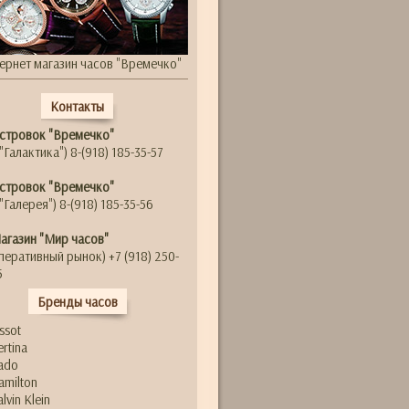
ернет магазин часов "Времечко"
Контакты
стровок "Времечко"
"Галактика") 8-(918) 185-35-57
стровок "Времечко"
"Галерея") 8-(918) 185-35-56
агазин "Мир часов"
перативный рынок) +7 (918) 250-
5
Бренды часов
issot
ertina
ado
amilton
alvin Klein