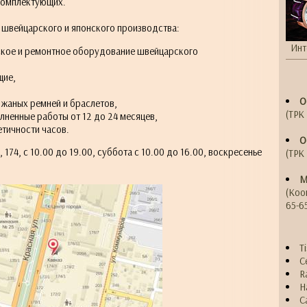
комплектующих.
швейцарского и японского производства:
Инт
ское и ремонтное оборудование швейцарского
щие,
О
ожаных ремней и браслетов,
(ТРК 
лненные работы от 12 до 24 месяцев,
тичности часов.
О
, 174, с 10.00 до 19.00, суббота с 10.00 до 16.00, воскресенье
(ТРК 
М
(Коо
65-6
T
C
R
H
C