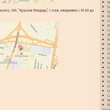
A
S
нского, 100, "Красная Площадь", 1 этаж, ежедневно с 10.00 до
E
R
C
R
C
A
R
A
D
F
D
G
K
S
R
S
C
O
C
M
R
часы