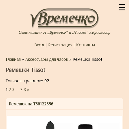
☰
Вход
|
Регистрация
|
Контакты
Главная
»
Аксессуары для часов
» Ремешки Tissot
Ремешки Tissot
Товаров в разделе:
92
1
2
3
...
7
8
»
Ремешок на T58122556