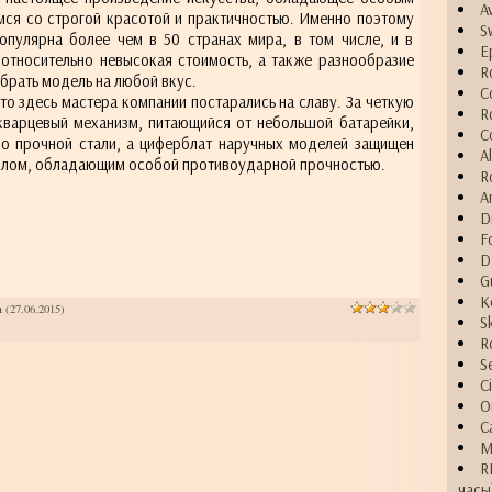
A
ся со строгой красотой и практичностью. Именно поэтому
S
опулярна более чем в 50 странах мира, в том числе, и в
E
 относительно невысокая стоимость, а также разнообразие
R
брать модель на любой вкус.
C
 то здесь мастера компании постарались на славу. За четкую
R
кварцевый механизм, питающийся от небольшой батарейки,
C
бо прочной стали, а циферблат наручных моделей защищен
A
клом, обладающим особой противоударной прочностью.
R
A
D
F
D
G
K
а
(27.06.2015)
S
R
S
C
O
C
M
R
часы