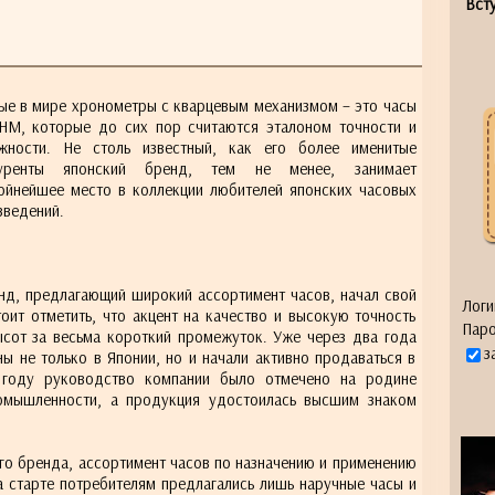
Всту
ые в мире хронометры с кварцевым механизмом – это часы
HM, которые до сих пор считаются эталоном точности и
жности. Не столь известный, как его более именитые
уренты японский бренд, тем не менее, занимает
ойнейшее место в коллекции любителей японских часовых
зведений.
нд, предлагающий широкий ассортимент часов, начал свой
Логи
тоит отметить, что акцент на качество и высокую точность
Паро
ысот за весьма короткий промежуток. Уже через два года
з
 не только в Японии, но и начали активно продаваться в
 году руководство компании было отмечено на родине
омышленности, а продукция удостоилась высшим знаком
го бренда, ассортимент часов по назначению и применению
на старте потребителям предлагались лишь наручные часы и