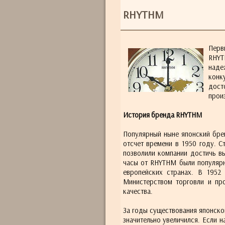
RHYTHM
Перв
RHYT
наде
конк
дост
прои
История бренда RHYTHM
Популярный ныне японский бре
отсчет времени в 1950 году. С
позволили компании достичь в
часы от RHYTHM были популярны
европейских странах. В 1952
Министерством торговли и пр
качества.
За годы существования японско
значительно увеличился. Если 