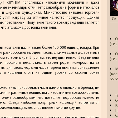
кция RHYTHM пополнилась напольными моделями и даже
ьные экземпляры отличает разнообразие форм и материалов
во и широкий функционал. Министерство внешней торговли
hythm награду за отличное качество продукции. Данная
Инт
мых престижных. Получение такого вознаграждения является
 что эта марка достойна внимания.
О
(ТРК 
нт компании насчитывает более 100 000 единиц товара. При
ют разнообразные модели часов, а также самые долговечные
О
ом во всем мире. Впрочем, это неудивительно. Ведь именно
(ТРК 
х прошлого века стала в своем роде пионером, начав
змы для своих моделей часов. Бренд является обладателем
М
ом отношении стоит на одном уровне со своими более
(Коо
65-6
вольствием приобретают часы данного японского бренда, им
вания и различные новшества с необычными возможностями.
T
 очень разнообразен, что позволяет подобрать именно те
C
елю. Среди наиболее популярных коллекций встречаются
R
водонепроницаемые, спортивные и многие другие.
H
C
 настоящее произведение искусства, обладающее особым