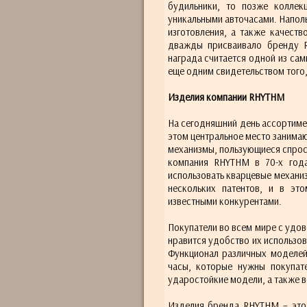
будильники, то позже колле
уникальными авточасами. Напол
изготовления, а также качест
дважды присваивало бренду R
награда считается одной из са
еще одним свидетельством того,
Изделия компании RHYTHM
На сегодняшний день ассортиме
этом центральное место занима
механизмы, пользующиеся спрос
компания RHYTHM в 70-х года
использовать кварцевые механи
нескольких патентов, и в эт
известными конкурентами.
Покупатели во всем мире с удо
нравится удобство их использо
Функционал различных моделей
часы, которые нужны покупат
ударостойкие модели, а также 
Изделия бренда RHYTHM – это