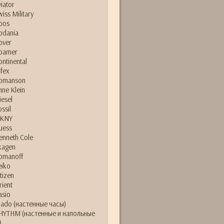
viator
wiss Military
pos
odania
over
oamer
ontinental
lfex
omanson
nne Klein
iesel
ossil
KNY
uess
enneth Cole
kagen
omanoff
eiko
itizen
rient
asio
ado (настенные часы)
HYTHM (настенные и напольные
)