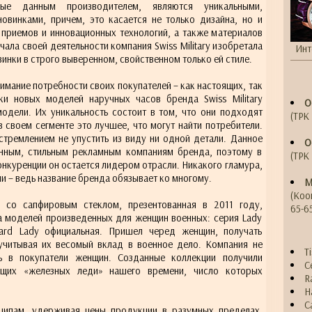
ные данным производителем, являются уникальными,
овинками, причем, это касается не только дизайна, но и
 приемов и инновационных технологий, а также материалов
чала своей деятельности компания Swiss Military изобретала
Инт
инки в строго выверенном, свойственном только ей стиле.
нимание потребности своих покупателей – как настоящих, так
ки новых моделей наручных часов бренда Swiss Military
О
одели. Их уникальность состоит в том, что они подходят
(ТРК 
 своем сегменте это лучшее, что могут найти потребители.
тремлением не упустить из виду ни одной детали. Данное
О
нным, стильным рекламным компаниям бренда, поэтому в
(ТРК 
нкуренции он остается лидером отрасли. Никакого гламура,
и – ведь название бренда обязывает ко многому.
М
(Коо
 со сапфировым стеклом, презентованная в 2011 году,
65-6
а моделей произведенных для женщин военных: серия Lady
uard Lady официальная. Пришел черед женщин, получать
 учитывая их весомый вклад в военное дело. Компания не
T
 в покупатели женщин. Созданные коллекции получили
C
ящих «железных леди» нашего времени, число которых
R
H
C
инципам, удерживая цены продукции в разумных пределах.