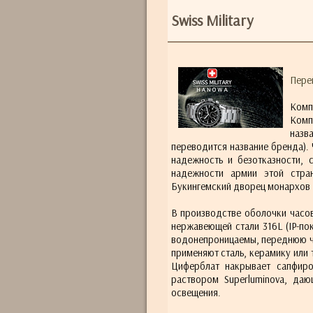
Swiss Military
Перей
Компа
Комп
назв
переводится название бренда). 
надежность и безотказности, 
надежности армии этой стра
Букингемский дворец монархов 
В производстве оболочки часов
нержавеющей стали 316L (IP-по
водонепроницаемы, переднюю ча
применяют сталь, керамику или
Циферблат накрывает сапфиро
раствором Superluminova, да
освещения.