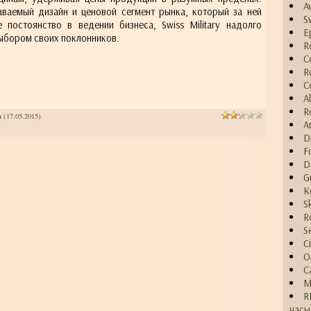
A
аваемый дизайн и ценовой сегмент рынка, который за ней
S
 постоянство в ведении бизнеса, Swiss Military надолго
E
ыбором своих поклонников.
R
C
R
C
A
R
а
(17.05.2015)
A
D
F
D
G
K
S
R
S
C
O
C
M
R
часы