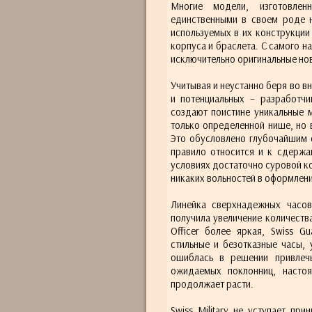
Многие модели, изготовлен
единственными в своем роде н
используемых в их конструкции
корпуса и браслета. С самого на
исключительно оригинальные нов
Учитывая и неустанно беря во в
и потенциальных – разработчи
создают поистине уникальные м
только определенной нише, но в
Это обусловлено глубочайшим с
правило относится и к сдержа
условиях достаточно суровой ко
никаких вольностей в оформлени
Линейка сверхнадежных часов
получила увеличение количеств
Officer более яркая, Swiss G
стильные и безотказные часы,
ошиблась в решении привлечь
ожидаемых поклонниц, насто
продолжает расти.
Swiss Military не уступает пр