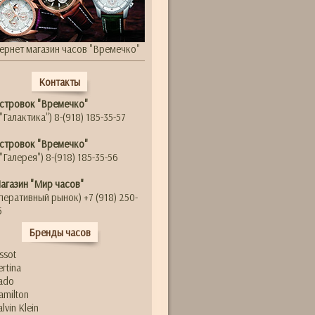
ернет магазин часов "Времечко"
Контакты
стровок "Времечко"
"Галактика") 8-(918) 185-35-57
стровок "Времечко"
"Галерея") 8-(918) 185-35-56
агазин "Мир часов"
перативный рынок) +7 (918) 250-
5
Бренды часов
issot
ertina
ado
amilton
alvin Klein