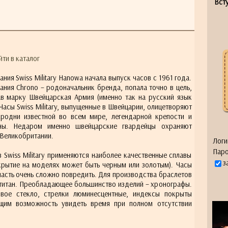
Всту
ти в каталог
ния Swiss Military Hanowa начала выпуск часов с 1961 года.
ания Chrono – родоначальник бренда, попала точно в цель,
ав марку Швейцарская Армия (именно так на русский язык
Часы Swiss Military, выпущенные в Швейцарии, олицетворяют
сродни известной во всем мире, легендарной крепости и
ны. Недаром именно швейцарские гвардейцы охраняют
Великобритании.
Логи
Паро
 Swiss Military применяются наиболее качественные сплавы
з
крытие на моделях может быть черным или золотым). Часы
сть очень сложно повредить. Для производства браслетов
 титан. Преобладающее большинство изделий – хронографы.
вое стекло, стрелки люминесцентные, индексы покрыты
ющим возможность увидеть время при полном отсутствии