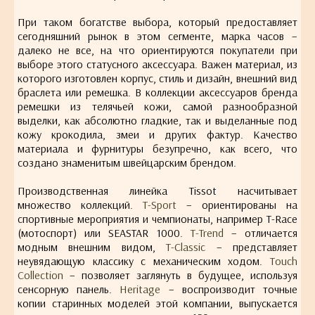
При таком богатстве выбора, который предоставляет
сегодняшний рынок в этом сегменте, марка часов –
далеко не все, на что ориентируются покупатели при
выборе этого статусного аксессуара. Важен материал, из
которого изготовлен корпус, стиль и дизайн, внешний вид
браслета или ремешка. В коллекции аксессуаров бренда
ремешки из телячьей кожи, самой разнообразной
выделки, как абсолютно гладкие, так и выделанные под
кожу крокодила, змеи и других фактур. Качество
материала и фурнитуры безупречно, как всего, что
создано знаменитым швейцарским брендом.
Производственная линейка Tissot насчитывает
множество коллекций.
T-Sport
– ориентированы на
спортивные мероприятия и чемпионаты, например T-Race
(мотоспорт) или SEASTAR 1000.
T-Trend
– отличается
модным внешним видом,
T-Classic
– представляет
неувядающую классику с механическим ходом.
Touch
Collection
– позволяет заглянуть в будущее, используя
сенсорную панель.
Heritage
– воспроизводит точные
копии старинных моделей этой компании, выпускается