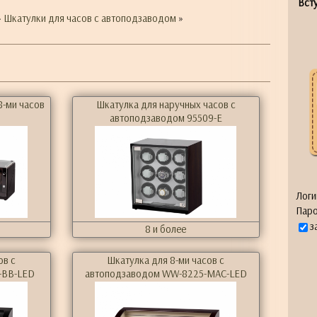
Всту
»
Шкатулки для часов с автоподзаводом
»
8-ми часов
Шкатулка для наручных часов с
автоподзаводом 95509-E
Логи
Паро
з
8 и более
ов с
Шкатулка для 8-ми часов с
-BB-LED
автоподзаводом WW-8225-MAC-LED