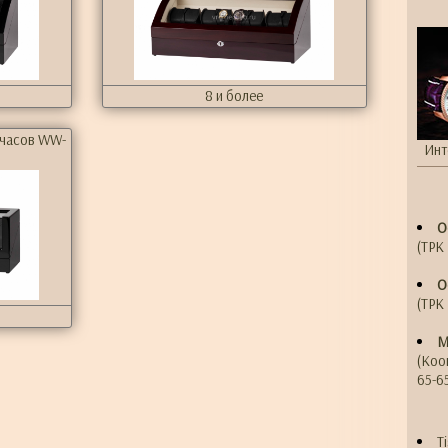
8 и более
 часов WW-
Инт
О
(ТРК 
О
(ТРК 
М
(Коо
65-6
T