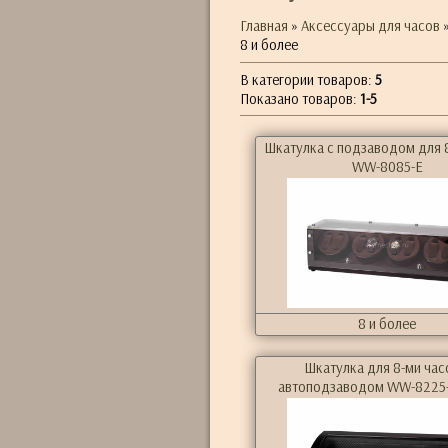
Главная
»
Аксессуары для часов
8 и более
В категории товаров
:
5
Показано товаров
:
1-5
Шкатулка с подзаводом для 
WW-8085-E
8 и более
Шкатулка для 8-ми час
автоподзаводом WW-8225