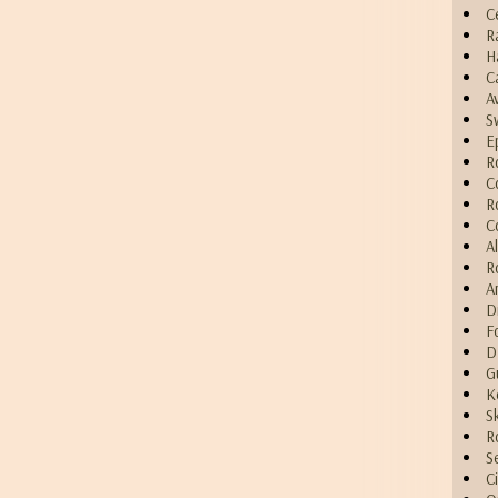
C
R
H
C
A
S
E
R
C
R
C
A
R
A
D
F
D
G
K
S
R
S
C