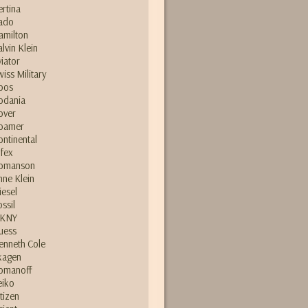
ertina
ado
amilton
alvin Klein
viator
wiss Military
pos
odania
over
oamer
ontinental
lfex
omanson
nne Klein
iesel
ossil
KNY
uess
enneth Cole
kagen
omanoff
eiko
itizen