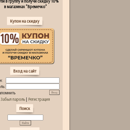
пи в группу и получи скидку 10%
в магазинах "Времечко"
Купон на скидку
Вход на сайт
н:
ль:
апомнить
Забыл пароль
|
Регистрация
Поиск