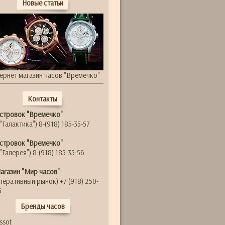
Новые статьи
ернет магазин часов "Времечко"
Контакты
стровок "Времечко"
"Галактика") 8-(918) 185-35-57
стровок "Времечко"
"Галерея") 8-(918) 185-35-56
агазин "Мир часов"
перативный рынок) +7 (918) 250-
5
Бренды часов
issot