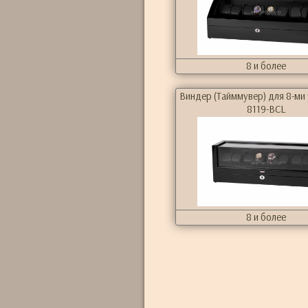
8 и более
Виндер (Тайммувер) для 8-ми
8119-BCL
8 и более