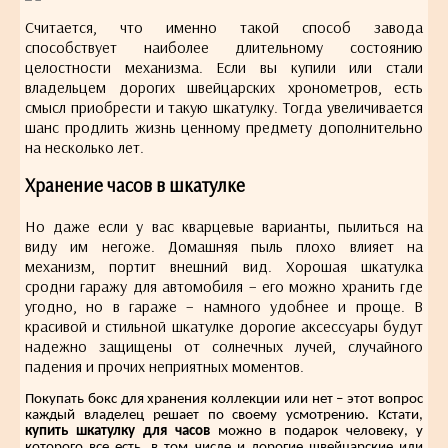
Считается, что именно такой способ завода
способствует наиболее длительному состоянию
целостности механизма. Если вы купили или стали
владельцем дорогих швейцарских хронометров, есть
смысл приобрести и такую шкатулку. Тогда увеличивается
шанс продлить жизнь ценному предмету дополнительно
на несколько лет.
Хранение часов в шкатулке
Но даже если у вас кварцевые варианты, пылиться на
виду им негоже. Домашняя пыль плохо влияет на
механизм, портит внешний вид. Хорошая шкатулка
сродни гаражу для автомобиля – его можно хранить где
угодно, но в гараже – намного удобнее и проще. В
красивой и стильной шкатулке дорогие аксессуары будут
надежно защищены от солнечных лучей, случайного
падения и прочих неприятных моментов.
Покупать бокс для хранения коллекции или нет – этот вопрос
каждый владелец решает по своему усмотрению. Кстати,
купить шкатулку для часов
можно в подарок человеку, у
которого все есть, в том числе и дорогие швейцарские или