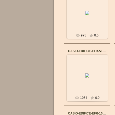
14.09.2015
Бренд: CASIO
Механизм: Японский
кварцевый
Материал корпуса:
Нержавеющая сталь
Ремешок/браслет: К...
975
0.0
CASIO-EDIFICE-EFR-510L-5A
14.09.2015
Бренд: CASIO
Механизм: Японский
кварцевый
Материал корпуса:
Нержавеющая сталь
Ремешок/браслет: К...
1054
0.0
CASIO-EDIFICE-EFR-101L-5A