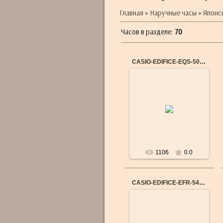
Главная
»
Наручные часы
»
Японс
Часов в разделе
:
70
CASIO-EDIFICE-EQS-500C-1A1
14.09.2015
Бренд: CASIO
Механизм: Японский
кварцевый
Материал корпуса:
Нержавеющая сталь
Ремешок/браслет: К...
1106
0.0
CASIO-EDIFICE-EFR-546L-1A
14.09.2015
Бренд: CASIO