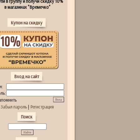
пи в группу и получи скидку 10%
в магазинах "Времечко"
Купон на скидку
Вход на сайт
н:
ль:
апомнить
Забыл пароль
|
Регистрация
Поиск