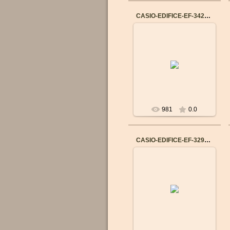
CASIO-EDIFICE-EF-342D-7A
14.09.2015
Бренд: CASIO
Механизм: Японский
кварцевый
Материал корпуса:
Нержавеющая сталь
Ремешок/браслет: Н...
981
0.0
CASIO-EDIFICE-EF-329D-1A
14.09.2015
Бренд: CASIO
Механизм: Японский
кварцевый
Материал корпуса:
Нержавеющая сталь
Ремешок/браслет: Н...