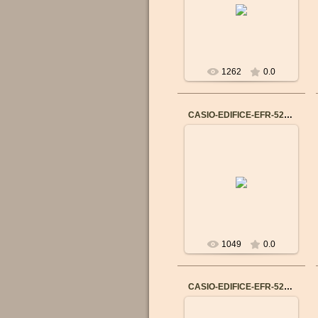
Механизм: Японский
кварцевый
Материал корпуса:
Нержавеющая сталь
Ремешок/браслет: К...
1262
0.0
CASIO-EDIFICE-EFR-526L-7A
14.09.2015
Бренд: CASIO
Механизм: Японский
кварцевый
Материал корпуса:
Нержавеющая сталь
Ремешок/браслет: К...
1049
0.0
CASIO-EDIFICE-EFR-524L-7A