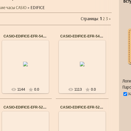
Всту
кие часы CASIO
» EDIFICE
Страницы
:
1
2
3
»
CASIO-EDIFICE-EFR-547D-1A
CASIO-EDIFICE-EFR-546L-7A
14.09.2015
14.09.2015
Бренд: CASIO
Бренд: CASIO
Механизм: Японский
Механизм: Японский
кварцевый
кварцевый
Материал корпуса:
Материал корпуса:
Нержавеющая сталь
Нержавеющая сталь
Ремешок/браслет: Н...
Ремешок/браслет: К...
Логи
Паро
1144
0.0
1113
0.0
з
CASIO-EDIFICE-EFR-527L-7A
CASIO-EDIFICE-EFR-527D-1A
14.09.2015
14.09.2015
Бренд: CASIO
Бренд: CASIO