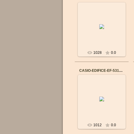
14.09.2015
Бренд: CASIO
Механизм: Японский
кварцевый
Материал корпуса:
Нержавеющая сталь
Ремешок/браслет: К...
1028
0.0
CASIO-EDIFICE-EF-531D-2
14.09.2015
Бренд: CASIO
Механизм: Японский
кварцевый
Материал корпуса:
Нержавеющая сталь
Ремешок/браслет: Н...
1012
0.0