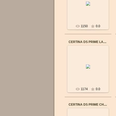
Пол: Женские
Механизм: Швейцарский
кварцевый
Материал корпуса:
Нержавеющая сталь ...
1150
0.0
CERTINA DS PRIME LADY (C0042101603600)
21.09.2015
Бренд: CERTINA
Пол: Женские
Механизм: Швейцарский
кварцевый
Калибр механизма:
F05.111
Мат...
1174
0.0
CERTINA DS PRIME CHRONO C0042171629600
21.08.2016