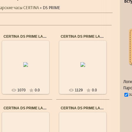
Всту
арские часы CERTINA
» DS PRIME
CERTINA DS PRIME LADY C0042101629600
CERTINA DS PRIME LADY (C0283101605600)
21.08.2016
03.10.2015
Бренд: CERTINA
Бренд: CERTINA
Пол: Женские
Пол: Женские
Механизм: Швейцарский
Механизм: Швейцарский
кварцевый
кварцевый
Водостойкость: 10 Bar
Калибр механизма:
(100m)
F05.111
...
Мат...
Логи
Паро
1070
0.0
1129
0.0
з
CERTINA DS PRIME LADY (C0042102203600)
CERTINA DS PRIME LADY (C0042101605600)
21.09.2015
21.09.2015
Бренд: CERTINA
Бренд: CERTINA
Пол: Женские
Пол: Женские