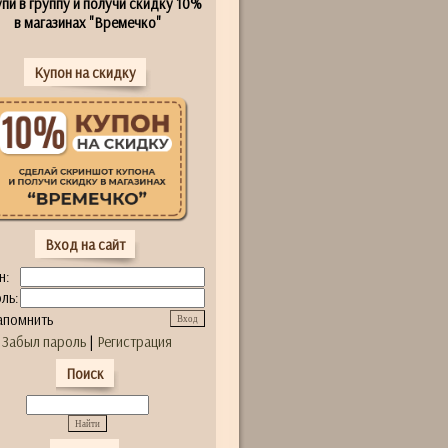
пи в группу и получи скидку 10%
в магазинах "Времечко"
Купон на скидку
Вход на сайт
н:
ль:
апомнить
Забыл пароль
|
Регистрация
Поиск