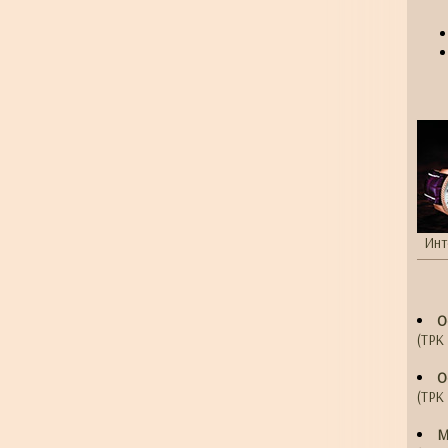
Инт
О
(ТРК 
О
(ТРК 
М