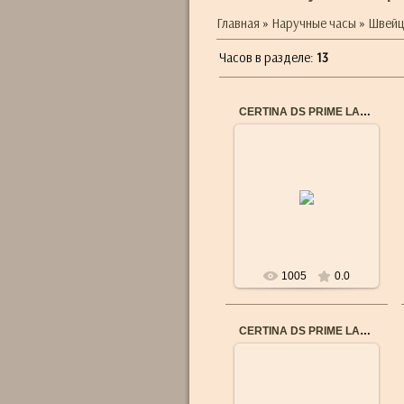
Главная
»
Наручные часы
»
Швейц
Часов в разделе
:
13
CERTINA DS PRIME LADY C0042103611600
21.08.2016
Бренд: CERTINA
Пол: Женские
Механизм: Швейцарский
кварцевый
Водостойкость: 10 Bar
(100m)
...
1005
0.0
CERTINA DS PRIME LADY (C0042171105600)
21.09.2015
Бренд: CERTINA