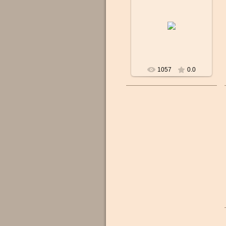
Бренд: CERTINA
Пол: Женские
Механизм: Швейцарский
кварцевый
Водостойкость: 10 Bar
(100m)
...
1057
0.0