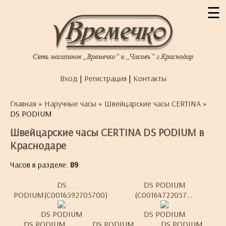
☰
Вход
|
Регистрация
|
Контакты
Главная
»
Наручные часы
»
Швейцарские часы CERTINA
»
DS PODIUM
Швейцарские часы CERTINA DS PODIUM в
Краснодаре
Часов в разделе:
89
DS
DS PODIUM
PODIUM(C0016392705700)
(C00164722057...
DS PODIUM
DS PODIUM
DS PODIUM
DS PODIUM
DS PODIUM