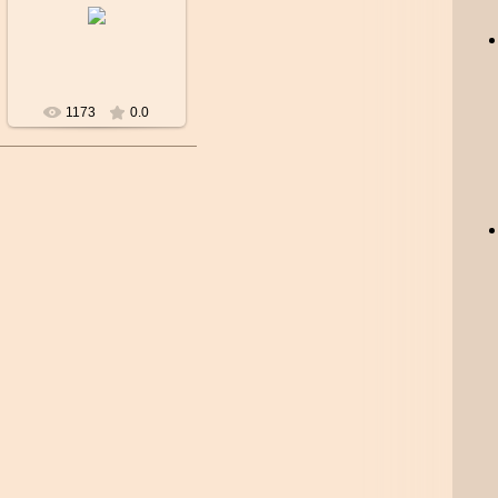
Пол: Мужские
Механизм: Швейцарский
кварцевый
Материал корпуса:
Нержавеющая сталь ...
1173
0.0