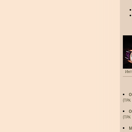
Инт
О
(ТРК 
О
(ТРК 
М