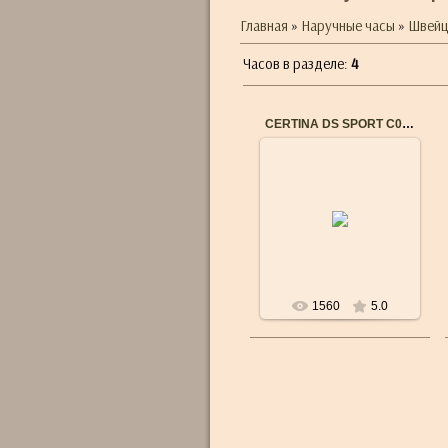
Главная
»
Наручные часы
»
Швейц
Часов в разделе
:
4
CERTINA DS SPORT C0274171705702
21.08.2016
Бренд: CERTINA
Пол: Мужские
Механизм: Швейцарский
кварцевый
Водостойкость: 10 Bar
(100m)
...
1560
5.0