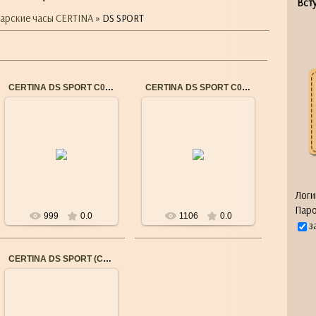
Всту
арские часы CERTINA
» DS SPORT
CERTINA DS SPORT C0274171105702
CERTINA DS SPORT C0274171105700
21.08.2016
21.08.2016
Бренд: CERTINA
Бренд: CERTINA
Пол: Мужские
Пол: Мужские
Механизм: Швейцарский
Механизм: Швейцарский
кварцевый
кварцевый
Водостойкость: 10 Bar
Водостойкость: 10 Bar
(100m)
(100m)
...
...
Логи
Паро
999
0.0
1106
0.0
з
CERTINA DS SPORT (C0274171105701)
03.10.2015
Бренд: CERTINA