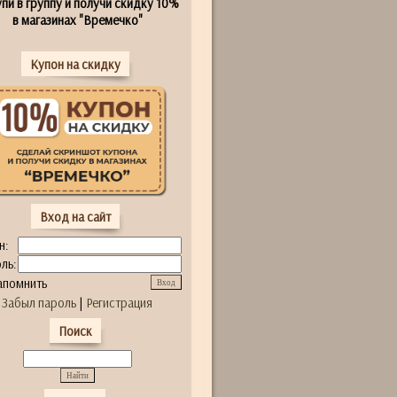
пи в группу и получи скидку 10%
в магазинах "Времечко"
Купон на скидку
Вход на сайт
н:
ль:
апомнить
Забыл пароль
|
Регистрация
Поиск