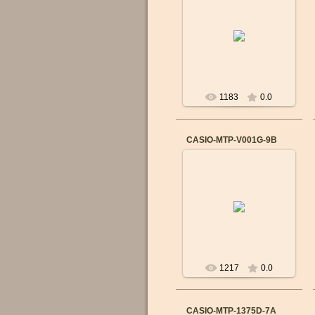
Бренд: CASIO
Механизм: Японский
кварцевый
Материал корпуса:
Cталь
Ремешок/браслет:
Сталь
...
1183
0.0
CASIO-MTP-V001G-9B
14.09.2015
Бренд: CASIO
Механизм: Японский
кварцевый
Материал корпуса:
Cталь
Ремешок/браслет:
Сталь
...
1217
0.0
CASIO-MTP-1375D-7A