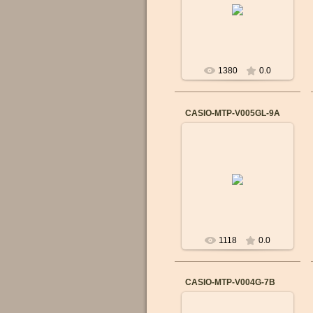
кварцевый
Материал корпуса:
Нержавеющая сталь,
полимер
Ремешок/б...
1380
0.0
CASIO-MTP-V005GL-9A
14.09.2015
Бренд: CASIO
Механизм: Японский
кварцевый
Материал корпуса:
Cталь
Ремешок/браслет: Кожа
В...
1118
0.0
CASIO-MTP-V004G-7B
14.09.2015