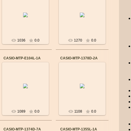
Бренд: CASIO
Бренд: CASIO
Механизм: Японский
Механизм: Японский
кварцевый
кварцевый
Материал корпуса:
Материал корпуса:
Cталь
Cталь
Ремешок/браслет:
Ремешок/браслет:
Сталь
Сталь
...
...
1036
0.0
1270
0.0
CASIO-MTP-E104L-1A
CASIO-MTP-1378D-2A
14.09.2015
14.09.2015
Бренд: CASIO
Бренд: CASIO
Механизм: Японский
Механизм: Японский
кварцевый
кварцевый
Материал корпуса:
Материал корпуса:
Cталь
Cталь
Ремешок/браслет:
Ремешок/браслет: Кожа
Сталь
В...
...
1089
0.0
1108
0.0
CASIO-MTP-1374D-7A
CASIO-MTP-1355L-1A