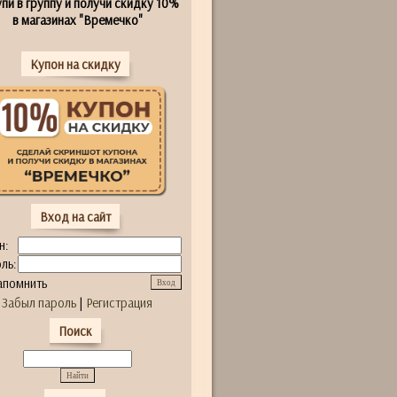
пи в группу и получи скидку 10%
в магазинах "Времечко"
Купон на скидку
Вход на сайт
н:
ль:
апомнить
Забыл пароль
|
Регистрация
Поиск