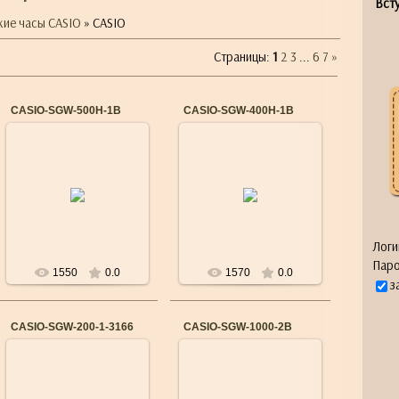
Всту
кие часы CASIO
» CASIO
Страницы
:
1
2
3
...
6
7
»
CASIO-SGW-500H-1B
CASIO-SGW-400H-1B
17.09.2015
17.09.2015
Бренд: CASIO
Бренд: CASIO
Механизм: Японский
Механизм: Японский
кварцевый
кварцевый
Материал корпуса:
Материал корпуса:
Нержавеющая сталь,
Нержавеющая сталь,
полимер
полимер
Ремешок/б...
Ремешок/б...
Логи
Паро
1550
0.0
1570
0.0
з
CASIO-SGW-200-1-3166
CASIO-SGW-1000-2B
17.09.2015
17.09.2015
Бренд: CASIO
Бренд: CASIO
Механизм: Японский
Механизм: Японский