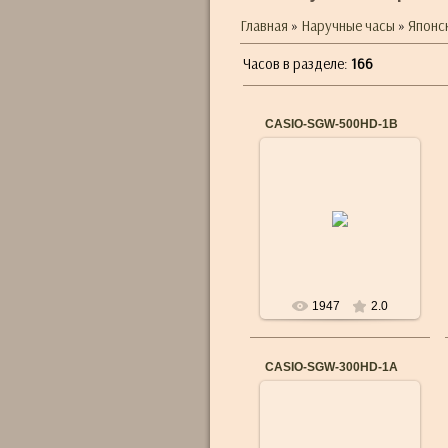
Главная
»
Наручные часы
»
Японс
Часов в разделе
:
166
CASIO-SGW-500HD-1B
17.09.2015
Бренд: CASIO
Механизм: Японский
кварцевый
Материал корпуса:
Нержавеющая сталь,
полимер
Ремешок/б...
1947
2.0
CASIO-SGW-300HD-1A
17.09.2015
Бренд: CASIO
Механизм: Японский