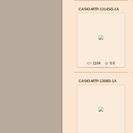
CASIO-MTP-1314SG-1A
14.09.2015
Бренд: CASIO
Механизм: Японский
кварцевый
Материал корпуса:
Cталь
Ремешок/браслет:
Сталь
...
1104
0.0
CASIO-MTP-1308D-1A
14.09.2015
Бренд: CASIO
Механизм: Японский
кварцевый
Материал корпуса:
Cталь
Ремешок/браслет:
Сталь
...