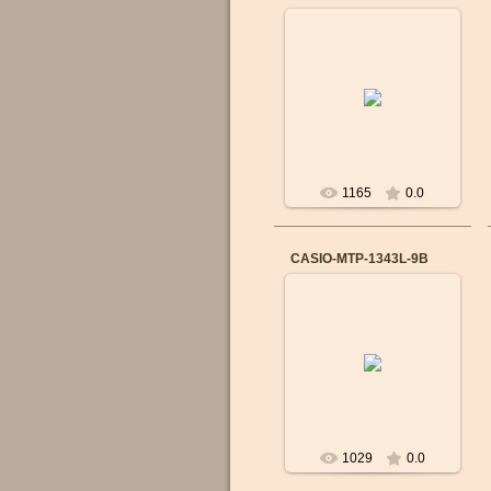
14.09.2015
Бренд: CASIO
Механизм: Японский
кварцевый
Материал корпуса:
Cталь
Ремешок/браслет:
Сталь
...
1165
0.0
CASIO-MTP-1343L-9B
14.09.2015
Бренд: CASIO
Механизм: Японский
кварцевый
Материал корпуса:
Cталь
Ремешок/браслет: Кожа
В...
1029
0.0