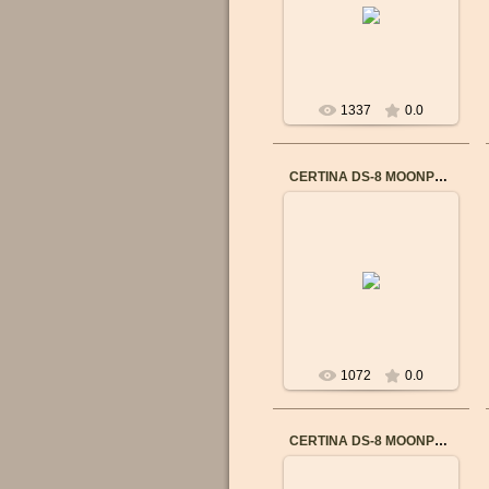
Бренд: CERTINA
Пол: Мужские
Механизм: Швейцарский
механический
...
1337
0.0
CERTINA DS-8 MOONPHASE CHRONO C0334503605100
04.09.2016
Бренд: CERTINA
Пол: Мужские
Механизм: Швейцарский
КВАРЦЕВЫЙ
POWERMATIC 80
Материал корпуса:
Нерж...
1072
0.0
CERTINA DS-8 MOONPHASE CHRONO C0334501608100
04.09.2016