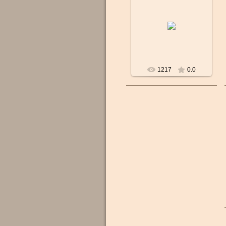
Бренд: CERTINA
Пол: Мужские
Механизм: Швейцарский
КВАРЦЕВЫЙ
POWERMATIC 80
Материал корпуса:
Нерж...
1217
0.0