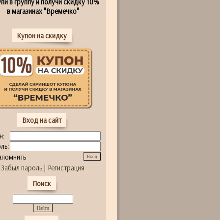
пи в группу и получи скидку 10%
в магазинах "Времечко"
Купон на скидку
Вход на сайт
н:
ль:
апомнить
Забыл пароль
|
Регистрация
Поиск