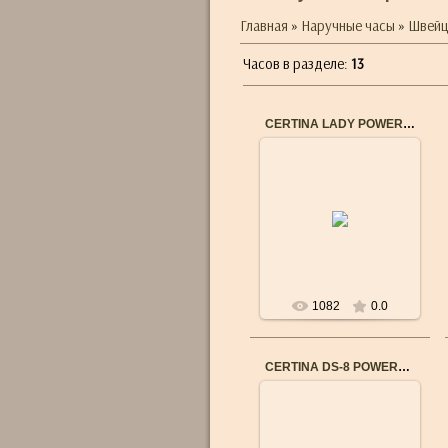
Главная
»
Наручные часы
»
Швейц
Часов в разделе
:
13
CERTINA LADY POWERMATIC 80 C0332072203100
04.09.2016
Общие характеристики
Бренд: CERTINA
Пол: Женские
Механизм: Швейцарский
механический
...
1082
0.0
CERTINA DS-8 POWERMATIC 80 C0334071605100
04.09.2016
Общие характеристики