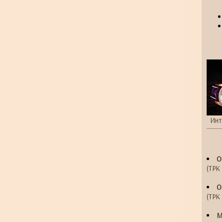
Инт
О
(ТРК 
О
(ТРК 
М