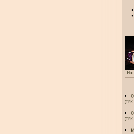
Инт
О
(ТРК 
О
(ТРК 
М