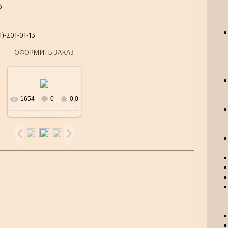
3
)-201-01-13
ОФОРМИТЬ ЗАКАЗ
1654
0
0.0
В реальном
размере
600x600
/
127.8Kb