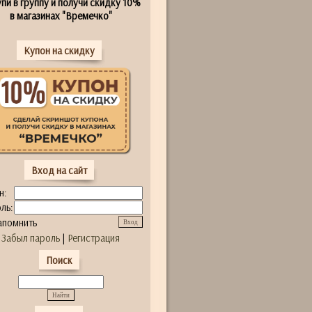
пи в группу и получи скидку 10%
в магазинах "Времечко"
Купон на скидку
Вход на сайт
н:
ль:
апомнить
Забыл пароль
|
Регистрация
Поиск