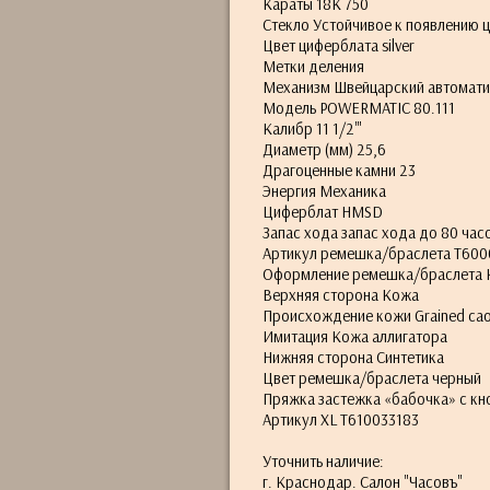
Караты 18K 750
Стекло Устойчивое к появлению 
Цвет циферблата silver
Метки деления
Механизм Швейцарский автомати
Модель POWERMATIC 80.111
Калибр 11 1/2'''
Диаметр (мм) 25,6
Драгоценные камни 23
Энергия Механика
Циферблат HMSD
Запас хода запас хода до 80 час
Артикул ремешка/браслета T600
Оформление ремешка/браслета 
Верхняя сторона Кожа
Происхождение кожи Grained cao
Имитация Кожа аллигатора
Нижняя сторона Синтетика
Цвет ремешка/браслета черный
Пряжка застежка «бабочка» с кн
Артикул XL T610033183
Уточнить наличие:
г. Краснодар. Салон "Часовъ"