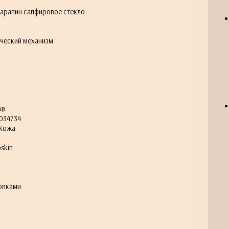
царапин сапфировое стекло
ческий механизм
ов
034734
Кожа
skin
опками