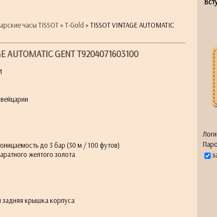
Всту
арские часы TISSOT
»
T-Gold
» TISSOT VINTAGE AUTOMATIC
GE AUTOMATIC GENT T9204071603100
И
Швейцарии
Логи
Паро
ицаемость до 3 бар (30 м / 100 футов)
аратного желтого золота
з
 задняя крышка корпуса