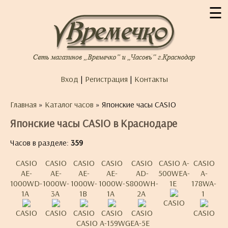
☰
Вход
|
Регистрация
|
Контакты
Главная
»
Каталог часов
» Японские часы CASIO
Японские часы CASIO в Краснодаре
Часов в разделе:
359
CASIO
CASIO
CASIO
CASIO
CASIO
CASIO A-
CASIO
AE-
AE-
AE-
AE-
AD-
500WEA-
A-
1000WD-
1000W-
1000W-
1000W-
S800WH-
1E
178WA-
1A
3A
1B
1A
2A
1
CASIO
CASIO
CASIO
CASIO
CASIO
CASIO
CASIO
CASIO A-159WGEA-5E