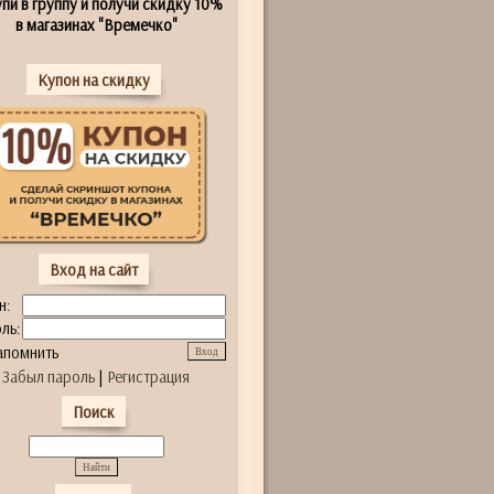
пи в группу и получи скидку 10%
в магазинах "Времечко"
Купон на скидку
Вход на сайт
н:
ль:
апомнить
Забыл пароль
|
Регистрация
Поиск