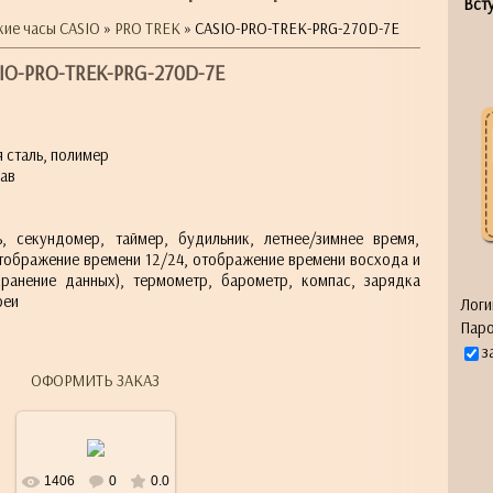
Всту
кие часы CASIO
»
PRO TREK
» CASIO-PRO-TREK-PRG-270D-7E
IO-PRO-TREK-PRG-270D-7E
 сталь, полимер
ав
ь, секундомер, таймер, будильник, летнее/зимнее время,
тображение времени 12/24, отображение времени восхода и
хранение данных), термометр, барометр, компас, зарядка
реи
Логи
Паро
з
ОФОРМИТЬ ЗАКАЗ
1406
0
0.0