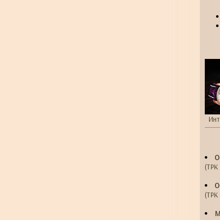
Инт
О
(ТРК 
О
(ТРК 
М