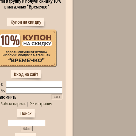
пи в группу и получи скидку 10%
в магазинах "Времечко"
Купон на скидку
Вход на сайт
н:
ль:
апомнить
Забыл пароль
|
Регистрация
Поиск