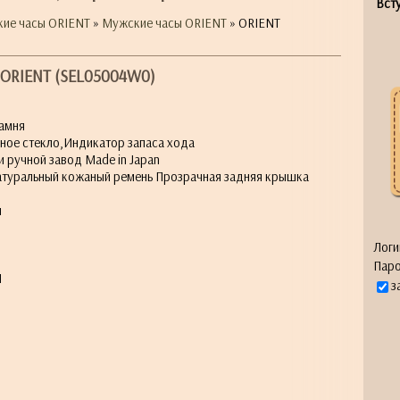
Всту
кие часы ORIENT
»
Мужские часы ORIENT
» ORIENT
ORIENT (SEL05004W0)
амня
ьное стекло,Индикатор запаса хода
 ручной завод Made in Japan
атуральный кожаный ремень Прозрачная задняя крышка
м
Логи
Паро
1
з