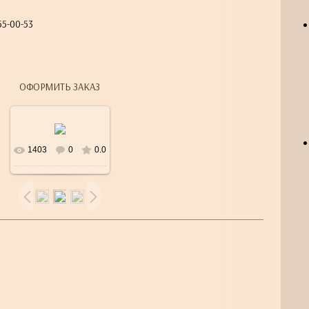
55-00-53
6
ОФОРМИТЬ ЗАКАЗ
1403
0
0.0
В реальном
размере
600x600
/
73.1Kb