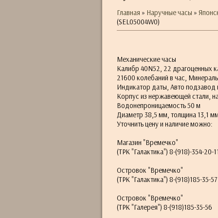
Главная
»
Наручные часы
»
Японс
(SEL05004W0)
Механические часы
Калибр 40N52, 22 драгоценных к
21600 колебаний в час, Минерал
Индикатор даты, Авто подзавод и
Корпус из нержавеющей стали, н
Водонепроницаемость 50 м
Диаметр 38,5 мм, толщина 13,1 м
Уточнить цену и наличие можно:
Магазин "Времечко"
(ТРК "Галактика") 8-(918)-354-20-1
Островок "Времечко"
(ТРК "Галактика") 8-(918)185-35-57
Островок "Времечко"
(ТРК "Галерея") 8-(918)185-35-56