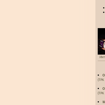
Инт
О
(ТРК 
О
(ТРК 
М