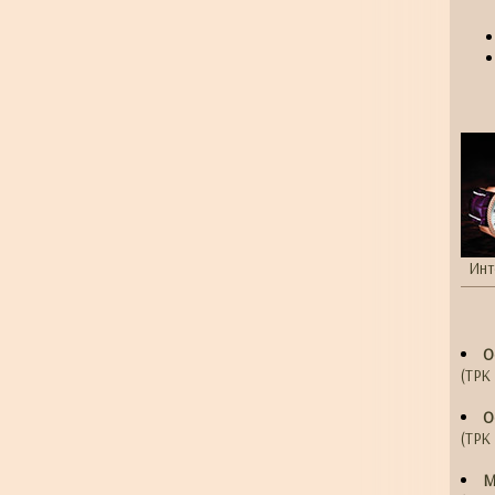
Инт
О
(ТРК 
О
(ТРК 
М