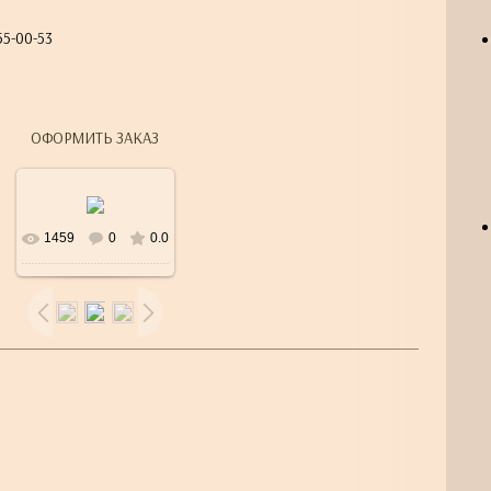
55-00-53
6
ОФОРМИТЬ ЗАКАЗ
1459
0
0.0
В реальном
размере
458x458
/
77.7Kb