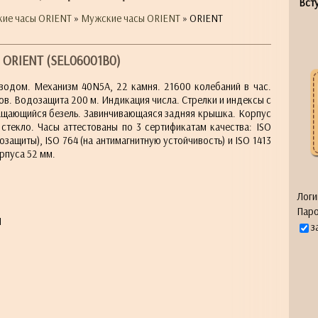
Всту
кие часы ORIENT
»
Мужские часы ORIENT
» ORIENT
ORIENT (SEL06001B0)
водом. Механизм 40N5A, 22 камня. 21600 колебаний в час.
ов. Водозащита 200 м. Индикация числа. Стрелки и индексы с
щающийся безель. Завинчивающаяся задняя крышка. Корпус
 стекло. Часы аттестованы по 3 сертификатам качества: ISO
защиты), ISO 764 (на антимагнитную устойчивость) и ISO 1413
рпуса 52 мм.
Логи
Паро
1
з