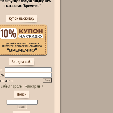
пи в группу и получи скидку 10%
в магазинах "Времечко"
Купон на скидку
Вход на сайт
н:
ль:
апомнить
Забыл пароль
|
Регистрация
Поиск