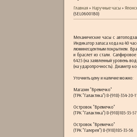
Главная
»
Наручные часы
»
Японс
(SEL06001B0)
Механические часы с автоподза
Индикатор запаса хода на 40 час
люминесцентным покрытием. Вра
и браслет из стали. Сапфировое
6425 (на заявленный уровень водо
(на ударопрочность). Диаметр ко
Уточнить цену и наличие можно:
Магазин "Времечко"
(ТРК "Галактика") 8-(918)-354-20-1
Островок "Времечко"
(ТРК "Галактика") 8-(918)185-35-57
Островок "Времечко"
(ТРК "Галерея") 8-(918)185-35-56