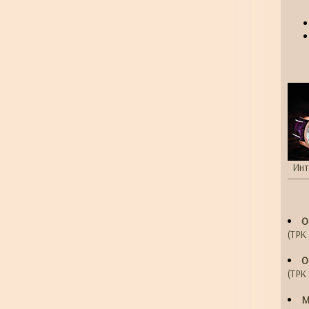
Инт
О
(ТРК 
О
(ТРК 
М