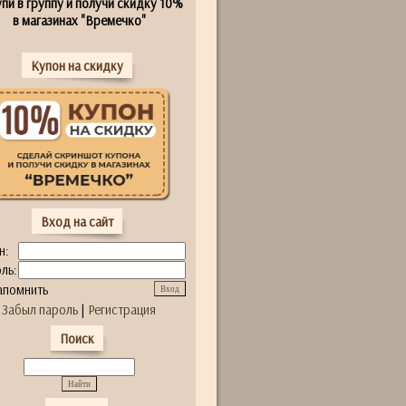
пи в группу и получи скидку 10%
в магазинах "Времечко"
Купон на скидку
Вход на сайт
н:
ль:
апомнить
Забыл пароль
|
Регистрация
Поиск