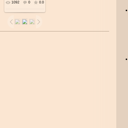
1092
0
0.0
В реальном
размере
600x600
/
75.0Kb