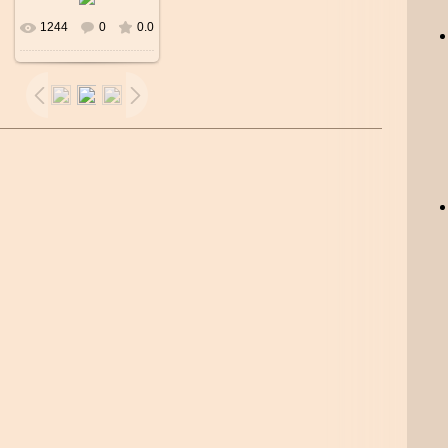
1244
0
0.0
В реальном
размере
640x640
/
73.2Kb