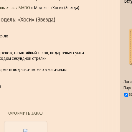
Всту
нные часы MADO
» Модель: «Хоси» (Звезда)
одель: «Хоси» (Звезда)
текло
крепеж, гарантийный талон, подарочная сумка
ходом секундной стрелки
ормить под заказ можно в магазинах:
Логи
3
Паро
з
1
ОФОРМИТЬ ЗАКАЗ