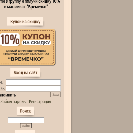
пи в группу и получи скидку 10%
в магазинах "Времечко"
Купон на скидку
Вход на сайт
н:
ль:
апомнить
Забыл пароль
|
Регистрация
Поиск