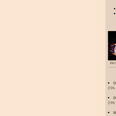
Инт
О
(ТРК 
О
(ТРК 
М