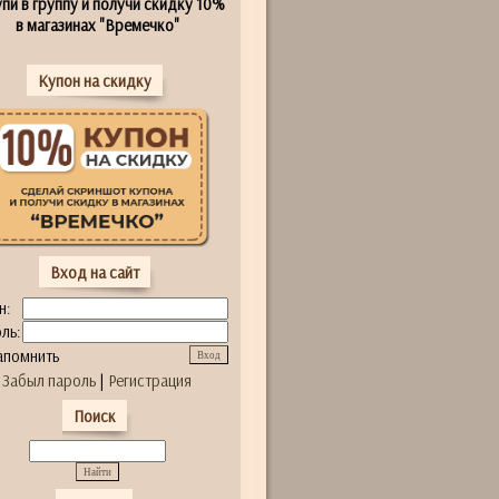
пи в группу и получи скидку 10%
в магазинах "Времечко"
Купон на скидку
Вход на сайт
н:
ль:
апомнить
Забыл пароль
|
Регистрация
Поиск