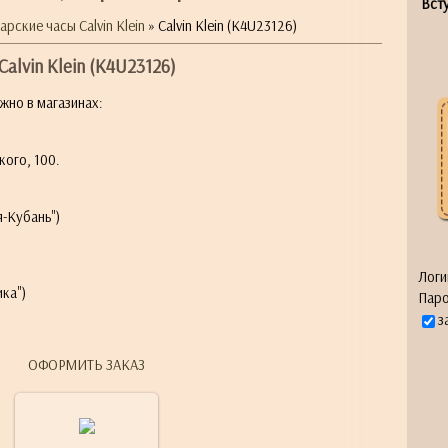
Всту
рские часы Calvin Klein
» Calvin Klein (K4U23126)
Calvin Klein (K4U23126)
жно в магазинах:
кого, 100.
я-Кубань")
Логи
ка")
Паро
з
ОФОРМИТЬ ЗАКАЗ