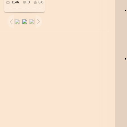
1146
0
0.0
В реальном
размере
600x600
/
50.6Kb