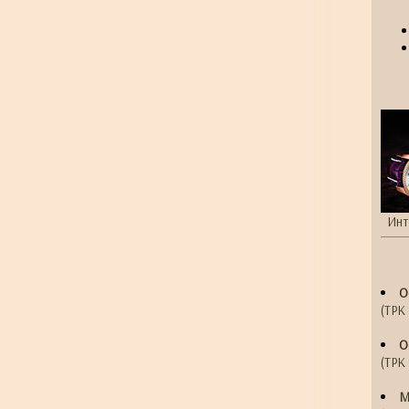
Инт
О
(ТРК 
О
(ТРК 
М