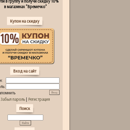
пи в группу и получи скидку 10%
в магазинах "Времечко"
Купон на скидку
Вход на сайт
н:
ль:
апомнить
Забыл пароль
|
Регистрация
Поиск