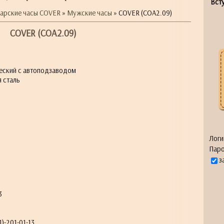
Всту
арские часы COVER
»
Мужские часы
» COVER (COA2.09)
COVER (COA2.09)
еский с автоподзаводом
 сталь
Логи
я
Паро
з
3
)-201-01-13