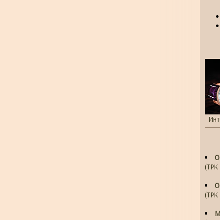
Инт
О
(ТРК 
О
(ТРК 
М