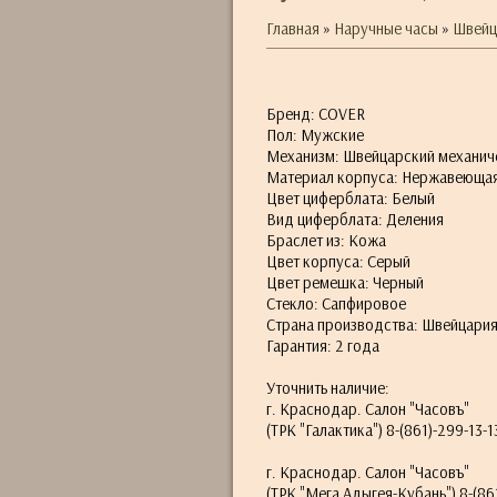
Главная
»
Наручные часы
»
Швейц
Бренд: COVER
Пол: Мужские
Механизм: Швейцарский механич
Материал корпуса: Нержавеющая
Цвет циферблата: Белый
Вид циферблата: Деления
Браслет из: Кожа
Цвет корпуса: Серый
Цвет ремешка: Черный
Стекло: Сапфировое
Страна производства: Швейцари
Гарантия: 2 года
Уточнить наличие:
г. Краснодар. Салон "Часовъ"
(ТРК "Галактика") 8-(861)-299-13-1
г. Краснодар. Салон "Часовъ"
(ТРК "Мега Адыгея-Кубань") 8-(861