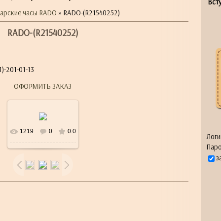
Всту
арские часы RADO
» RADO-(R21540252)
RADO-(R21540252)
)-201-01-13
ОФОРМИТЬ ЗАКАЗ
1219
0
0.0
Логи
Паро
з