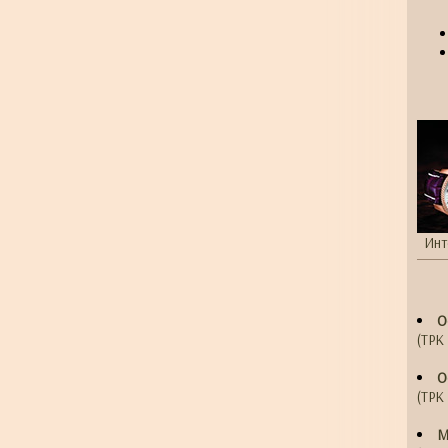
Инт
О
(ТРК 
О
(ТРК 
М