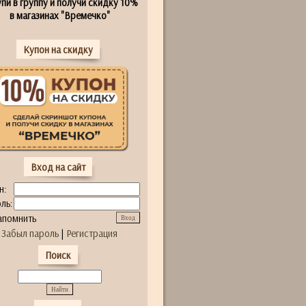
пи в группу и получи скидку 10%
в магазинах "Времечко"
Купон на скидку
Вход на сайт
н:
ль:
апомнить
Забыл пароль
|
Регистрация
Поиск