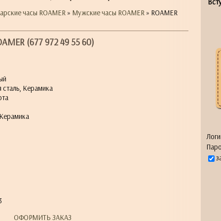
Всту
арские часы ROAMER
»
Мужские часы ROAMER
» ROAMER
AMER (677 972 49 55 60)
ый
 сталь, Керамика
ота
 Керамика
Логи
Паро
я
з
3
ОФОРМИТЬ ЗАКАЗ