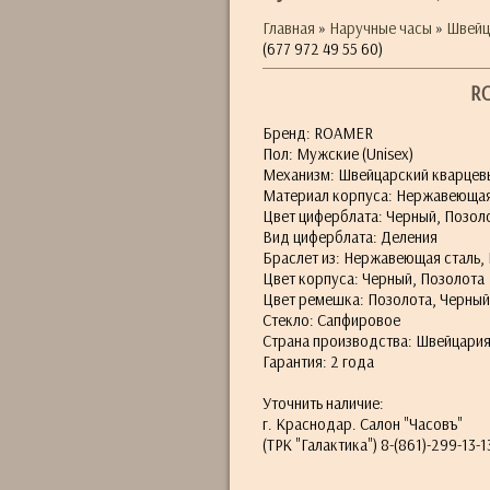
Главная
»
Наручные часы
»
Швейц
(677 972 49 55 60)
RO
Бренд: ROAMER
Пол: Мужские (Unisex)
Механизм: Швейцарский кварцев
Материал корпуса: Нержавеющая
Цвет циферблата: Черный, Позол
Вид циферблата: Деления
Браслет из: Нержавеющая сталь,
Цвет корпуса: Черный, Позолота
Цвет ремешка: Позолота, Черный
Стекло: Сапфировое
Страна производства: Швейцари
Гарантия: 2 года
Уточнить наличие:
г. Краснодар. Салон "Часовъ"
(ТРК "Галактика") 8-(861)-299-13-1