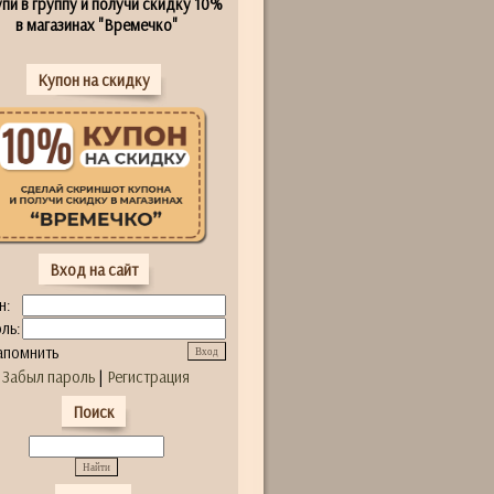
пи в группу и получи скидку 10%
в магазинах "Времечко"
Купон на скидку
Вход на сайт
н:
ль:
апомнить
Забыл пароль
|
Регистрация
Поиск