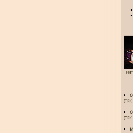
Инт
О
(ТРК 
О
(ТРК 
М