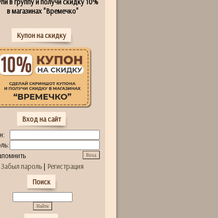
пи в группу и получи скидку 10%
в магазинах "Времечко"
Купон на скидку
Вход на сайт
н:
ль:
апомнить
Забыл пароль
|
Регистрация
Поиск