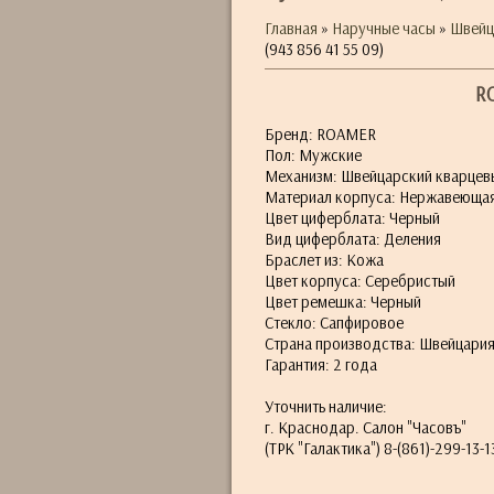
Главная
»
Наручные часы
»
Швейц
(943 856 41 55 09)
RO
Бренд: ROAMER
Пол: Мужские
Механизм: Швейцарский кварцев
Материал корпуса: Нержавеющая
Цвет циферблата: Черный
Вид циферблата: Деления
Браслет из: Кожа
Цвет корпуса: Серебристый
Цвет ремешка: Черный
Стекло: Сапфировое
Страна производства: Швейцари
Гарантия: 2 года
Уточнить наличие:
г. Краснодар. Салон "Часовъ"
(ТРК "Галактика") 8-(861)-299-13-1