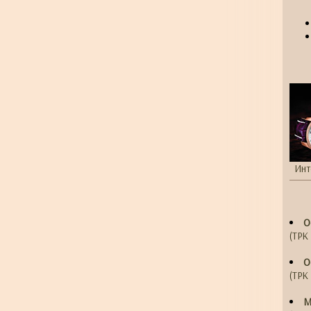
Инт
О
(ТРК 
О
(ТРК 
М