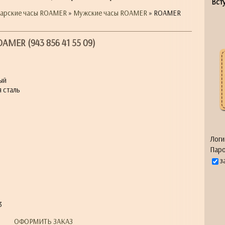
Всту
арские часы ROAMER
»
Мужские часы ROAMER
» ROAMER
AMER (943 856 41 55 09)
ый
 сталь
Логи
Паро
я
з
3
ОФОРМИТЬ ЗАКАЗ