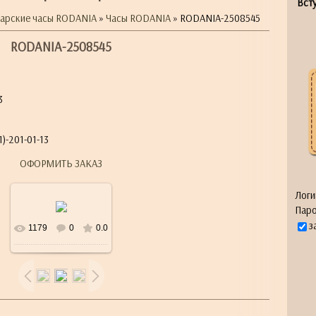
Всту
арские часы RODANIA
»
Часы RODANIA
» RODANIA-2508545
RODANIA-2508545
3
)-201-01-13
ОФОРМИТЬ ЗАКАЗ
Логи
Паро
з
1179
0
0.0