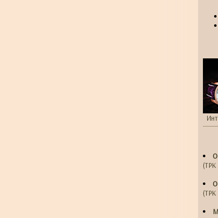
Инт
О
(ТРК 
О
(ТРК 
М