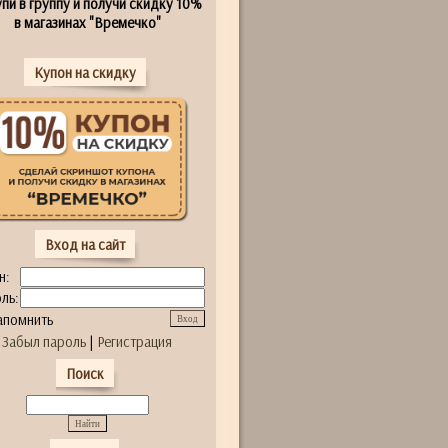
пи в группу и получи скидку 10%
в магазинах "Времечко"
Купон на скидку
Вход на сайт
н:
ль:
апомнить
Забыл пароль
|
Регистрация
Поиск