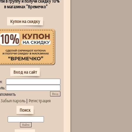
пи в группу и получи скидку 10%
в магазинах "Времечко"
Купон на скидку
Вход на сайт
н:
ль:
апомнить
Забыл пароль
|
Регистрация
Поиск