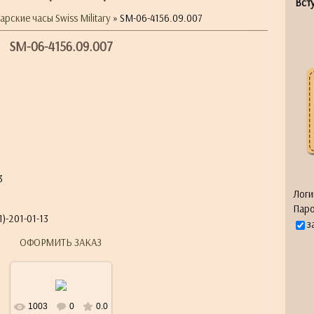
Всту
рские часы Swiss Military
» SM-06-4156.09.007
SM-06-4156.09.007
я
3
Логи
Паро
)-201-01-13
з
ОФОРМИТЬ ЗАКАЗ
1003
0
0.0