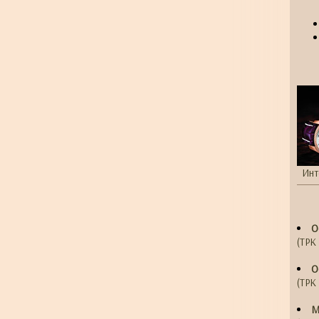
Инт
О
(ТРК 
О
(ТРК 
М