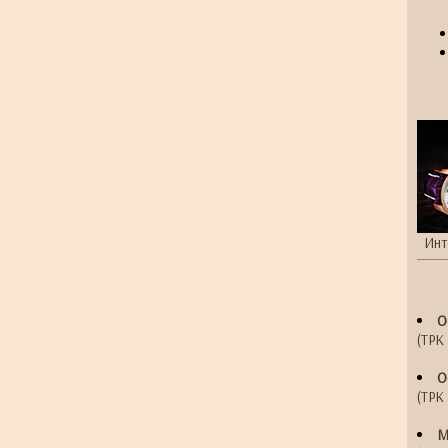
Инт
О
(ТРК 
О
(ТРК 
М