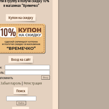
пи в группу и получи скидку 10%
в магазинах "Времечко"
Купон на скидку
Вход на сайт
н:
ль:
апомнить
Забыл пароль
|
Регистрация
Поиск