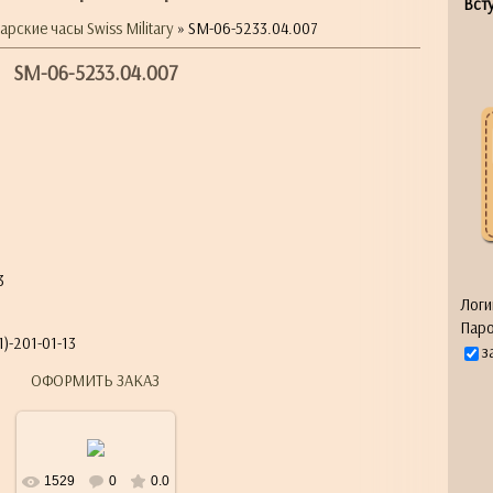
Всту
рские часы Swiss Military
» SM-06-5233.04.007
SM-06-5233.04.007
я
3
Логи
Паро
)-201-01-13
з
ОФОРМИТЬ ЗАКАЗ
1529
0
0.0