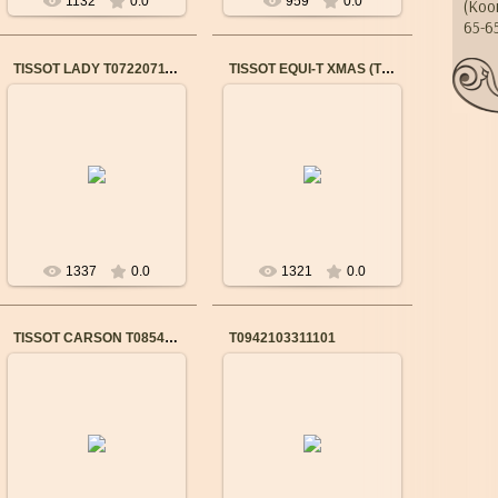
1132
0.0
959
0.0
(Коо
65-6
TISSOT LADY T0722071103800
TISSOT EQUI-T XMAS (T58122556)
10.09.2015
13.02.2018
Бренд: TISSOT
Механизм: Механический
Пол: Женские
с автоподзаводом
Механизм: Швейцарский
Корпус: Нержавеющая
кварцевый
сталь
Калибр механизма:
Стекло: Сапфировое
280.002
Браслет: Не...
Мате...
1337
0.0
1321
0.0
TISSOT CARSON T0854102201100
T0942103311101
16.02.2018
13.02.2018
Уточнить наличие:
МУЖСКИЕ ЧАСЫ
г. Краснодар. Салон
Механизм: Кварцевый
"Часовъ"
Корпус: Нержавеющая
(ТРК "Галактика") 8-
сталь + PVD
(861)-299-13-13
Стекло: Сапфировое
Брасл...