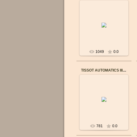
03.09.2017
ТЕХНИЧЕСКИЕ
ХАРАКТЕРИСТИКИ
Артикул T1082081111700
Страна изготовления
Сделано в Швейцарии
...
1049
0.0
TISSOT AUTOMATICS III T0659302203100
13.02.2018
Механизм: Механический
с автоподзаводом
Корпус: Нержавеющая
сталь + PVD
Стекло: Сапфировое
Брасл...
781
0.0