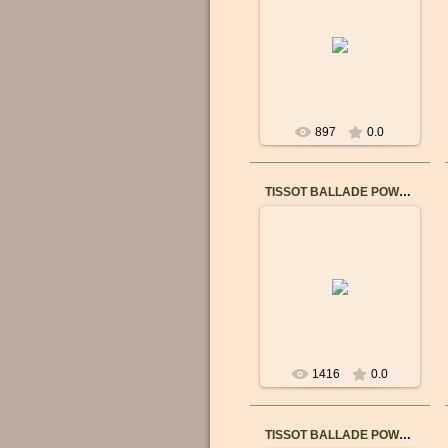
Страна изготовления
Сделано в Швейцарии
Гарантия 3-летняя
гарантия
Коллекция T-Classic
Целевая а...
897
0.0
TISSOT BALLADE POWERMATIC 80 COSC T1084082203700
03.09.2017
ТЕХНИЧЕСКИЕ
ХАРАКТЕРИСТИКИ
Артикул
T1084082203700
Страна изготовления
Сделано в Швейцарии
...
1416
0.0
TISSOT BALLADE POWERMATIC 80 COSC T1082081111700