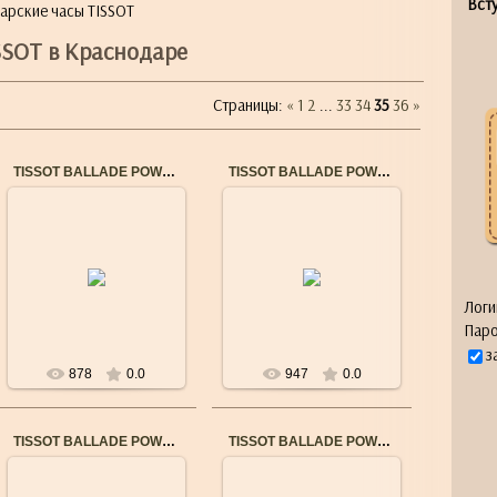
Всту
арские часы TISSOT
SSOT в Краснодаре
Страницы
:
«
1
2
...
33
34
35
36
»
TISSOT BALLADE POWERMATIC 80 T1084082203701
TISSOT BALLADE POWERMATIC 80 T1084081603700
18.02.2018
Механизм: Механический
хронометр с
18.02.2018
автоподзаводом
Корпус: Нержавеющая
Логи
сталь + PVD
Паро
Стекло: Сапфировое
з
878
0.0
947
0.0
TISSOT BALLADE POWERMATIC 80 T1082082211701
TISSOT BALLADE POWERMATIC 80 COSC T1084082603700
03.09.2017
18.02.2018