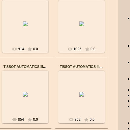
03.09.2017
03.09.2017
ТЕХНИЧЕСКИЕ
ТЕХНИЧЕСКИЕ
ХАРАКТЕРИСТИКИ
ХАРАКТЕРИСТИКИ
Артикул
Артикул T1084081103700
T1084081605700
Страна изготовления
Страна изготовления
Сделано в Швейцарии
Сделано в Швейцарии
...
...
914
0.0
1025
0.0
TISSOT AUTOMATICS III T0659301103100
TISSOT AUTOMATICS III T0654072203100
13.02.2018
13.02.2018
Механизм: Механический
Механизм: Механический
с автоподзаводом
с автоподзаводом
Корпус: Нержавеющая
Корпус: Нержавеющая
сталь
сталь + PVD
Стекло: Сапфировое
Стекло: Сапфировое
Браслет: Не...
Брасл...
854
0.0
862
0.0