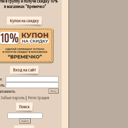
пи в группу и получи скидку 10%
в магазинах "Времечко"
Купон на скидку
Вход на сайт
н:
ль:
апомнить
Забыл пароль
|
Регистрация
Поиск