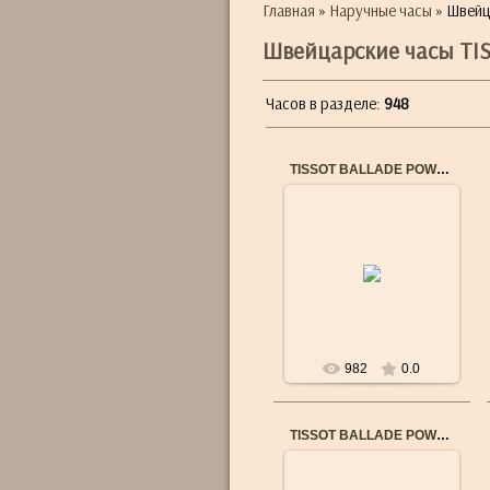
Главная
»
Наручные часы
» Швейц
Швейцарские часы TI
Часов в разделе
:
948
TISSOT BALLADE POWERMATIC 80 T1084083303700
18.02.2018
982
0.0
TISSOT BALLADE POWERMATIC 80 T1084081105700
18.02.2018