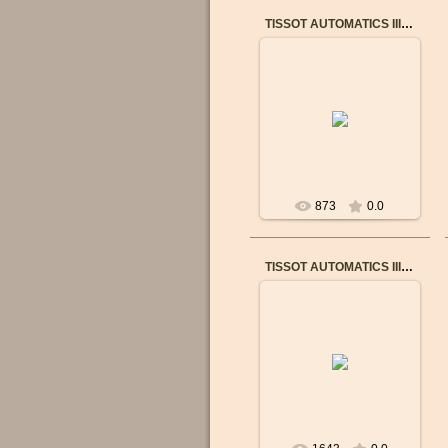
TISSOT AUTOMATICS III T0654071105100
13.02.2018
Механизм: Механический
с автоподзаводом
Корпус: Нержавеющая
сталь
Стекло: Сапфировое
Браслет: Не...
873
0.0
TISSOT AUTOMATICS III (T0654301605100)
06.09.2015
Бренд: TISSOT
Пол: Мужские
Механизм: Швейцарский
механический с
автоподзаводом
Калибр механизма:...