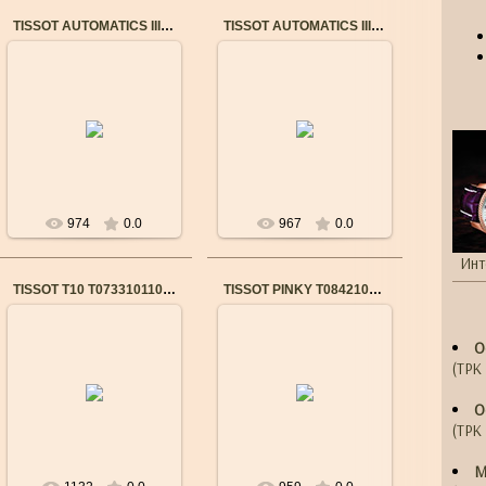
TISSOT AUTOMATICS III DATE T0659301105100
TISSOT AUTOMATICS III DATE T0654071103100
03.09.2017
03.09.2017
Уточнить наличие:
Уточнить наличие:
г. Краснодар. Салон
г. Краснодар. Салон
"Часовъ"
"Часовъ"
(ТРК "Галактика") 8-
(ТРК "Галактика") 8-
(861)-299-13-13
(861)-299-13-13
г. Крас...
г. Крас...
974
0.0
967
0.0
Инт
TISSOT T10 T0733101105701
TISSOT PINKY T0842102201700
24.05.2016
13.02.2018
О
(ТРК 
Бренд: TISSOT
ЖЕНСКИЕ ЧАСЫ
Пол: Женские
Механизм: Кварцевый
Механизм: Кварц
Корпус: Нержавеющая
О
Водостойкость: 3 Bar
сталь + PVD
Стекло: Сапфировое
Стекло: Сапфировое
(ТРК 
...
Брасл...
М