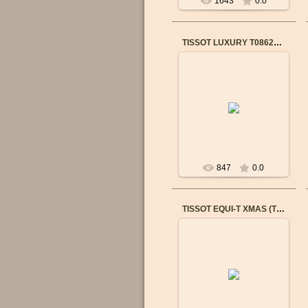
1643
0.0
TISSOT LUXURY T0862071103110
13.02.2018
ЖЕНСКИЕ ЧАСЫ
Механизм: Механический
с автоподзаводом
Корпус: Нержавеющая
сталь
Стекло: Сапфирово...
847
0.0
TISSOT EQUI-T XMAS (T58122550)
10.09.2015
Бренд: TISSOT
Пол: Женские
Механизм: Швейцарский
кварцевый
Калибр механизма:
280.002