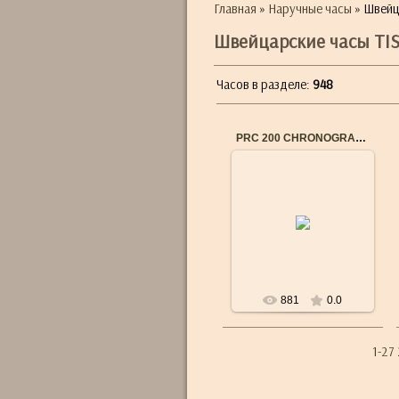
Главная
»
Наручные часы
» Швейц
Швейцарские часы TI
Часов в разделе
:
948
PRC 200 CHRONOGRAPH T0554171603700
11.02.2018
Референс:T055.417.16.037.00
Механизм:кварцевый
хронограф
Тип стекла:сапфировое
стекло
Браслет / ...
881
0.0
1-27