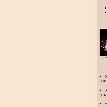
Инт
О
(ТРК 
О
(ТРК 
М