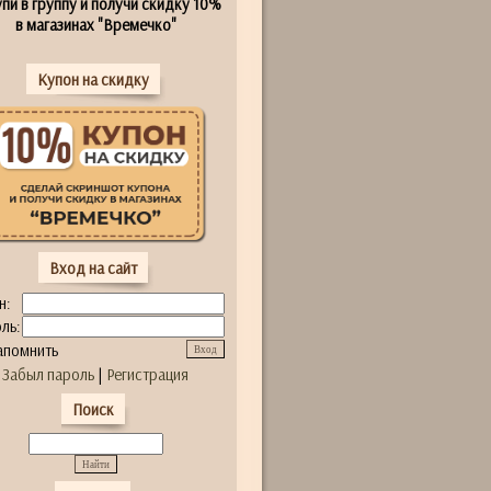
пи в группу и получи скидку 10%
в магазинах "Времечко"
Купон на скидку
Вход на сайт
н:
ль:
апомнить
Забыл пароль
|
Регистрация
Поиск