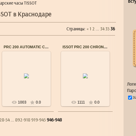
Всту
арские часы TISSOT
SSOT в Краснодаре
Страницы
:
«
1
2
...
34
35
36
PRC 200 AUTOMATIC CHRONOGRAPH T0554271105700
ISSOT PRC 200 CHRONOGRAPH T0554171101701
11.02.2018
11.02.2018
Референс:T055.427.11.057.00
Референс:T055.417.11.017.01
Механизм:автоматический
Механизм:кварцевый
хронограф
хронограф
Тип стекла:сапфировое
Тип стекла:сапфировое
Логи
стекло
стекло
Паро
Брасл...
Браслет / ...
з
1003
0.0
1111
0.0
28-54
...
892-918
919-945
946-948