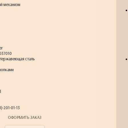
й механизм
er
037010
Нержавеющая сталь
нопками
3
)-201-01-13
ОФОРМИТЬ ЗАКАЗ