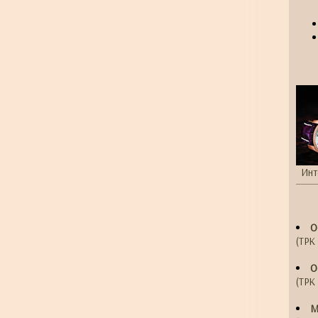
Инт
О
(ТРК 
О
(ТРК 
М