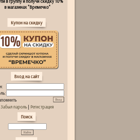
пи в группу и получи скидку 10%
в магазинах "Времечко"
Купон на скидку
Вход на сайт
н:
ль:
апомнить
Забыл пароль
|
Регистрация
Поиск