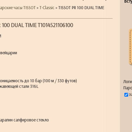
Всту
арские часы TISSOT
»
T-Classic
» TISSOT PR 100 DUAL TIME
R 100 DUAL TIME T1014521106100
И
Швейцарии
ицаемость до 10 бар (100 м / 330 футов)
Логи
жавеющей стали 316L
Паро
з
царапин сапфировое стекло