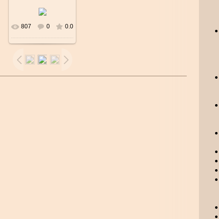
807
0
0.0
В реальном
размере
800x800
/
79.3Kb