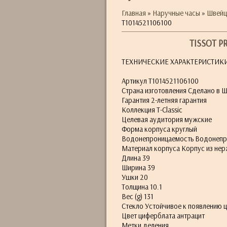
Главная
»
Наручные часы
»
Швейц
T1014521106100
TISSOT P
ТЕХНИЧЕСКИЕ ХАРАКТЕРИСТИК
Артикул T1014521106100
Страна изготовления Сделано в 
Гарантия 2-летняя гарантия
Коллекция T-Classic
Целевая аудитория мужские
Форма корпуса круглый
Водонепроницаемость Водонепрон
Материал корпуса Корпус из нер
Длина 39
Ширина 39
Ушки 20
Толщина 10.1
Вес (g) 131
Стекло Устойчивое к появлению 
Цвет циферблата антрацит
Метки деления