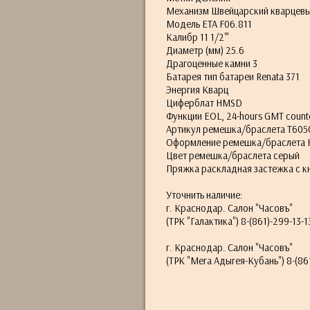
Механизм Швейцарский кварцевы
Модель ETA F06.811
Калибр 11 1/2'''
Диаметр (мм) 25.6
Драгоценные камни 3
Батарея тип батареи Renata 371
Энергия Кварц
Циферблат HMSD
Функции EOL, 24-hours GMT count
Артикул ремешка/браслета T605
Оформление ремешка/браслета 
Цвет ремешка/браслета серый
Пряжка раскладная застежка с к
Уточнить наличие:
г. Краснодар. Салон "Часовъ"
(ТРК "Галактика") 8-(861)-299-13-1
г. Краснодар. Салон "Часовъ"
(ТРК "Мега Адыгея-Кубань") 8-(861