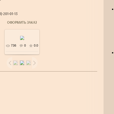
)-201-01-13
ОФОРМИТЬ ЗАКАЗ
736
0
0.0
В реальном
размере
500x500
/
101.5Kb