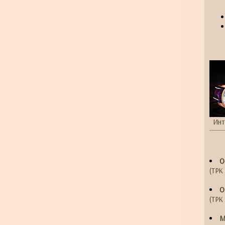
Инт
О
(ТРК 
О
(ТРК 
М