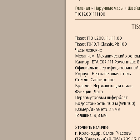
Главная
»
Наручные часы
»
Швейц
T1012081111100
TIS
Tissot T101.208.11.111.00
Tissot T049.T-Classic.PR 100
Часы женские
Механизм: Механический хроном
Калибр: ETA C07.111 Powermatic 8
Официально сертифицированный
Корпус: Нержавеющая сталь
Стекло: Сапфировое
Браслет: Нержавеющая сталь
Функции: Дата
Перламутровый циферблат
Водостойкость: 100 м (WR 100)
Размер/диаметр: 33 мм
Толщина: 9,8 мм
Уточнить наличие:
г. Краснодар. Салон "Часовъ"
(ТРК "Галактика") 8-(861)-299-13-1