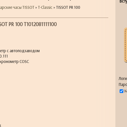
Всту
арские часы TISSOT
»
T-Classic
» TISSOT PR 100
SOT PR 100 T1012081111100
етр с автоподзаводом
0.111
 хронометр COSC
Логи
Паро
з
3