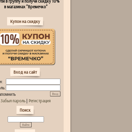
пи в группу и получи скидку 10%
в магазинах "Времечко"
Купон на скидку
Вход на сайт
н:
ль:
апомнить
Забыл пароль
|
Регистрация
Поиск