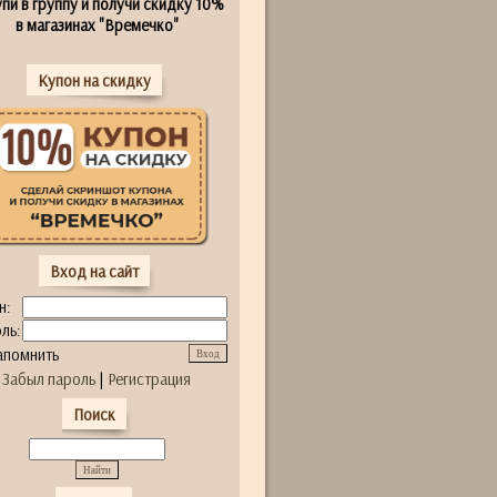
пи в группу и получи скидку 10%
в магазинах "Времечко"
Купон на скидку
Вход на сайт
н:
ль:
апомнить
Забыл пароль
|
Регистрация
Поиск