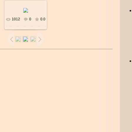
1012
0
0.0
В реальном
размере
600x600
/
131.8Kb