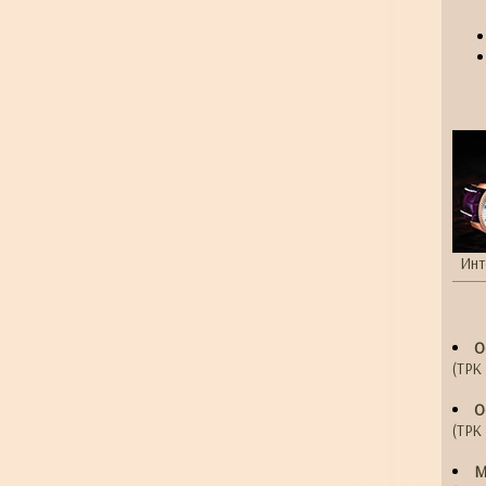
Инт
О
(ТРК 
О
(ТРК 
М