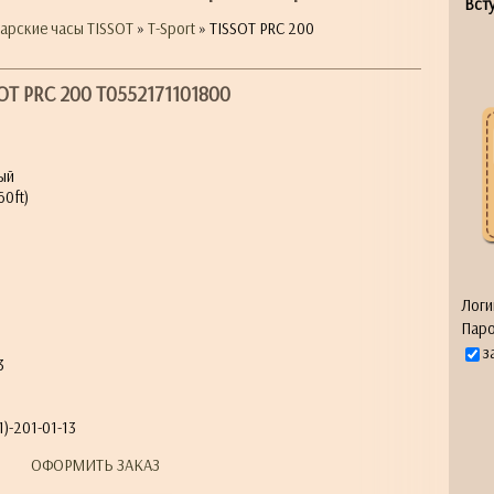
Всту
арские часы TISSOT
»
T-Sport
» TISSOT PRC 200
OT PRC 200 T0552171101800
ый
0ft)
я
Логи
Паро
з
3
)-201-01-13
ОФОРМИТЬ ЗАКАЗ