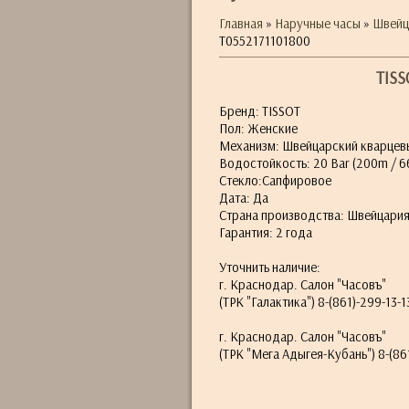
Главная
»
Наручные часы
»
Швейц
T0552171101800
TISS
Бренд: TISSOT
Пол: Женские
Механизм: Швейцарский кварцев
Водостойкость: 20 Bar (200m / 66
Стекло:Сапфировое
Дата: Да
Страна производства: Швейцари
Гарантия: 2 года
Уточнить наличие:
г. Краснодар. Салон "Часовъ"
(ТРК "Галактика") 8-(861)-299-13-1
г. Краснодар. Салон "Часовъ"
(ТРК "Мега Адыгея-Кубань") 8-(861