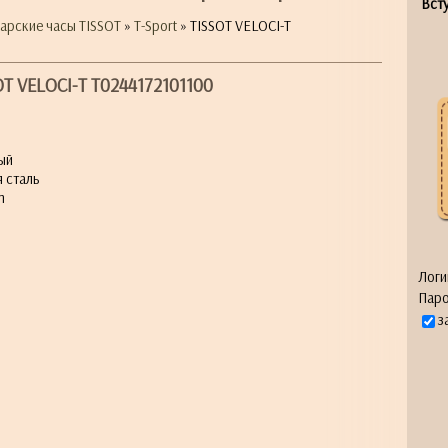
Всту
арские часы TISSOT
»
T-Sport
» TISSOT VELOCI-T
OT VELOCI-T T0244172101100
ый
 сталь
m
Логи
Паро
з
я