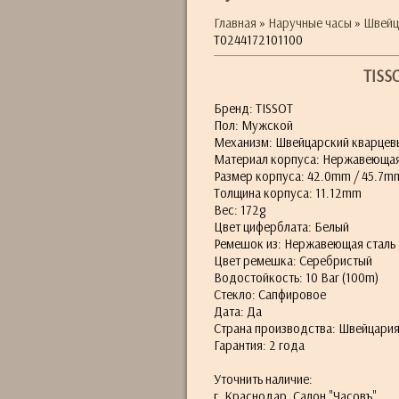
Главная
»
Наручные часы
»
Швейц
T0244172101100
TISS
Бренд: TISSOT
Пол: Мужской
Механизм: Швейцарский кварцев
Материал корпуса: Нержавеющая
Размер корпуса: 42.0mm / 45.7m
Толщина корпуса: 11.12mm
Вес: 172g
Цвет циферблата: Белый
Ремешок из: Нержавеющая сталь
Цвет ремешка: Серебристый
Водостойкость: 10 Bar (100m)
Стекло: Сапфировое
Дата: Да
Страна производства: Швейцари
Гарантия: 2 года
Уточнить наличие:
г. Краснодар. Салон "Часовъ"