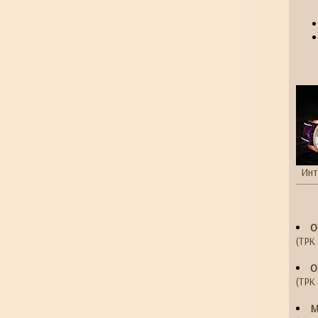
Инт
О
(ТРК 
О
(ТРК 
М