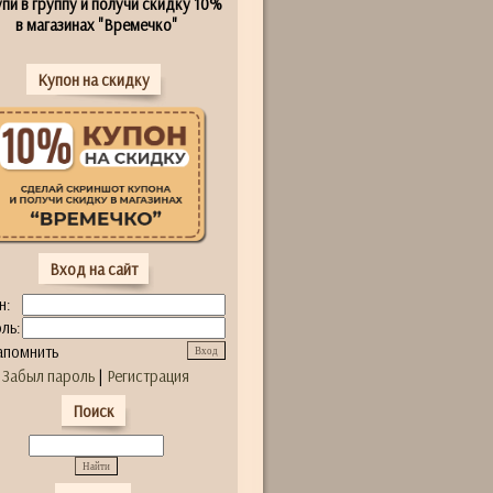
пи в группу и получи скидку 10%
в магазинах "Времечко"
Купон на скидку
Вход на сайт
н:
ль:
апомнить
Забыл пароль
|
Регистрация
Поиск