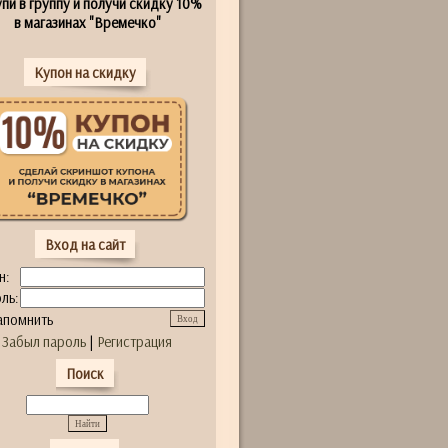
пи в группу и получи скидку 10%
в магазинах "Времечко"
Купон на скидку
Вход на сайт
н:
ль:
апомнить
Забыл пароль
|
Регистрация
Поиск