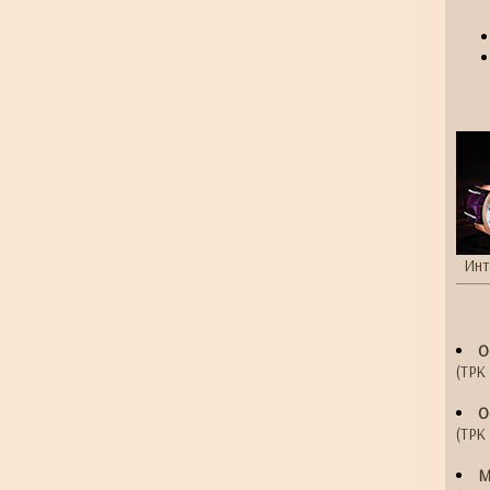
Инт
О
(ТРК 
О
(ТРК 
М