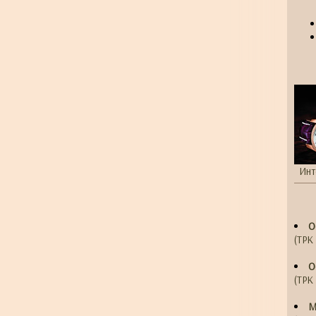
Инт
О
(ТРК 
О
(ТРК 
М