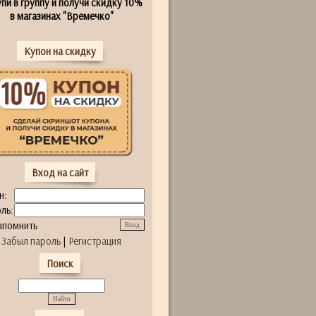
пи в группу и получи скидку 10%
в магазинах "Времечко"
Купон на скидку
Вход на сайт
н:
ль:
апомнить
Забыл пароль
|
Регистрация
Поиск