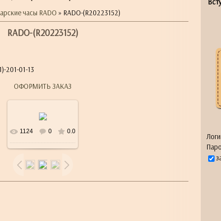
Всту
арские часы RADO
» RADO-(R20223152)
RADO-(R20223152)
)-201-01-13
ОФОРМИТЬ ЗАКАЗ
1124
0
0.0
Логи
Паро
з