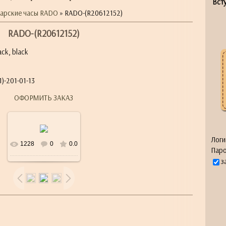
Всту
арские часы RADO
» RADO-(R20612152)
RADO-(R20612152)
ack, black
)-201-01-13
ОФОРМИТЬ ЗАКАЗ
Логи
1228
0
0.0
Паро
з