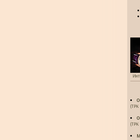
Инт
О
(ТРК 
О
(ТРК 
М