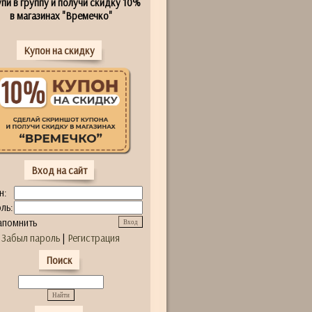
пи в группу и получи скидку 10%
в магазинах "Времечко"
Купон на скидку
Вход на сайт
н:
ль:
апомнить
Забыл пароль
|
Регистрация
Поиск