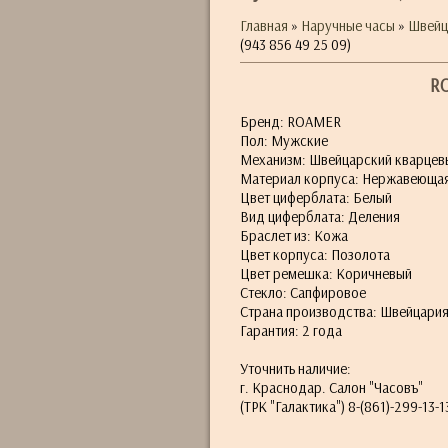
Главная
»
Наручные часы
»
Швейц
(943 856 49 25 09)
RO
Бренд: ROAMER
Пол: Мужские
Механизм: Швейцарский кварцев
Материал корпуса: Нержавеющая
Цвет циферблата: Белый
Вид циферблата: Деления
Браслет из: Кожа
Цвет корпуса: Позолота
Цвет ремешка: Коричневый
Стекло: Сапфировое
Страна производства: Швейцари
Гарантия: 2 года
Уточнить наличие:
г. Краснодар. Салон "Часовъ"
(ТРК "Галактика") 8-(861)-299-13-1