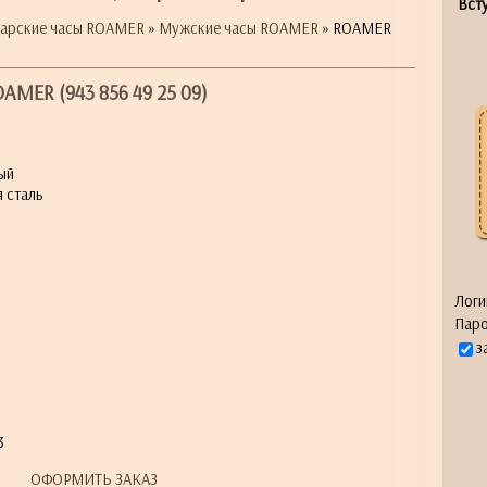
Всту
арские часы ROAMER
»
Мужские часы ROAMER
» ROAMER
AMER (943 856 49 25 09)
ый
 сталь
Логи
Паро
я
з
3
ОФОРМИТЬ ЗАКАЗ