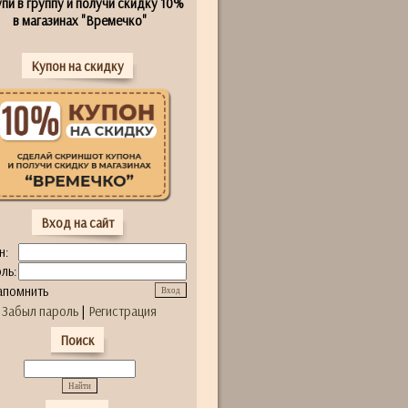
пи в группу и получи скидку 10%
в магазинах "Времечко"
Купон на скидку
Вход на сайт
н:
ль:
апомнить
Забыл пароль
|
Регистрация
Поиск