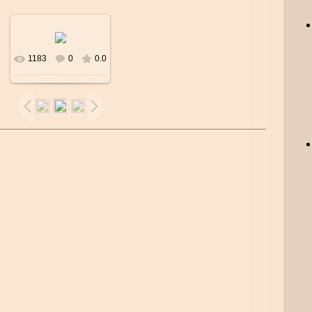
1183
0
0.0