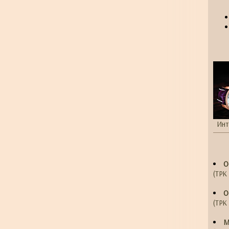
Инт
О
(ТРК 
О
(ТРК 
М