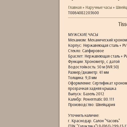
Главная
»
Наручные часы
»
Швейц
T0864082203600
Tis
МУЖСКИЕ ЧАСЫ
Механизм: Механический хроном
Корпус: Нержавеющая сталь + P
Стекло: Сапфировое
Браслет: Нержавеющая сталь + P
Функции: Хронометр, с датой
Водостойкость: 50 м (WR 50)
Размер/диаметр: 41 мм
Толщина: 9,8 мм
Оформление: Сертификат хрономе
прозрачная задняя крышка
Выпуск: Базель 2012
Калибр: Powermatic 80.111
Производство: Швейцария
Уточнить наличие:
г. Краснодар. Салон "Часовъ"
(ТРК "Галактика") 8-(861)-299-13-1