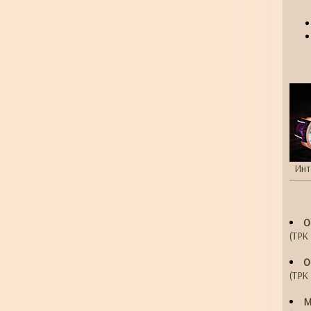
Инт
О
(ТРК 
О
(ТРК 
М