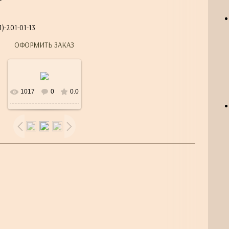
)-201-01-13
ОФОРМИТЬ ЗАКАЗ
1017
0
0.0
В реальном
размере
500x500
/
39.7Kb