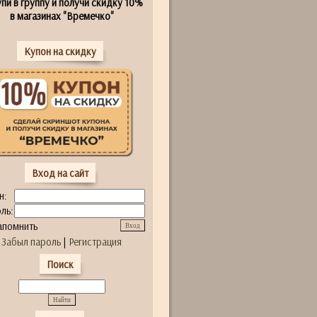
пи в группу и получи скидку 10%
в магазинах "Времечко"
Купон на скидку
Вход на сайт
н:
ль:
апомнить
Забыл пароль
|
Регистрация
Поиск