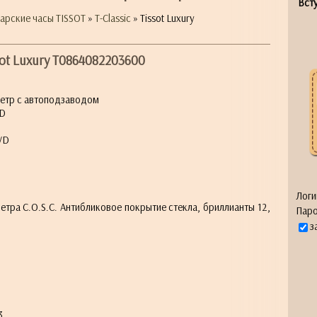
Всту
арские часы TISSOT
»
T-Classic
» Tissot Luxury
sot Luxury T0864082203600
етр с автоподзаводом
VD
VD
Логи
тра C.O.S.C. Антибликовое покрытие стекла, бриллианты 12,
Паро
з
3