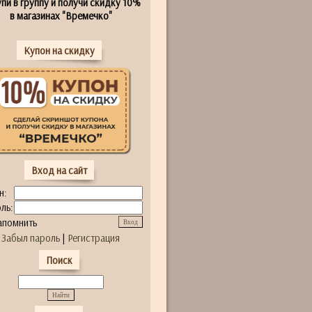
пи в группу и получи скидку 10%
в магазинах "Времечко"
Купон на скидку
Вход на сайт
н:
ль:
апомнить
Забыл пароль
|
Регистрация
Поиск