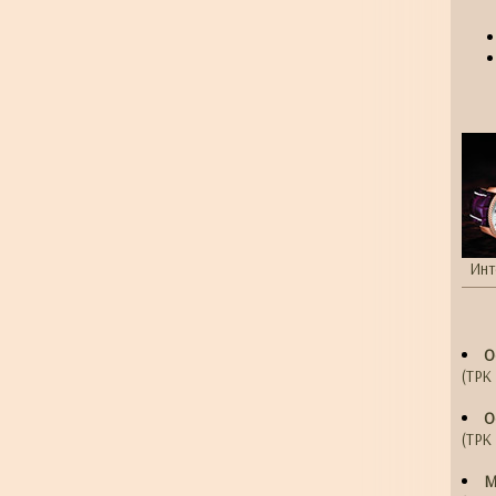
Инт
О
(ТРК 
О
(ТРК 
М