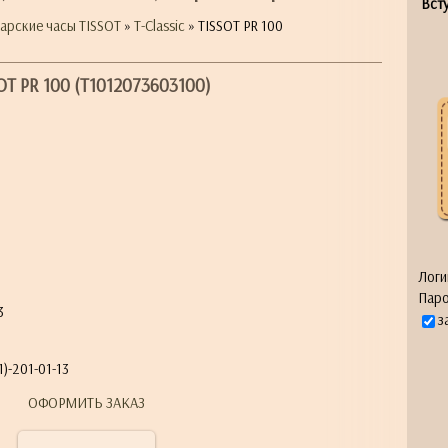
Всту
арские часы TISSOT
»
T-Classic
» TISSOT PR 100
OT PR 100 (T1012073603100)
я
Логи
Паро
3
з
)-201-01-13
ОФОРМИТЬ ЗАКАЗ