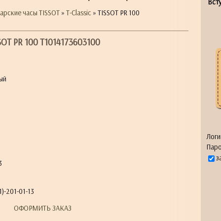
Всту
арские часы TISSOT
»
T-Classic
» TISSOT PR 100
SOT PR 100 T1014173603100
ый
я
Логи
Паро
з
3
)-201-01-13
ОФОРМИТЬ ЗАКАЗ