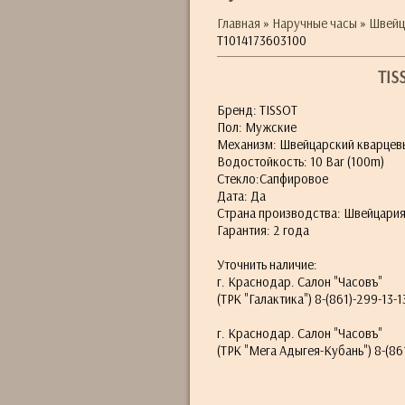
Главная
»
Наручные часы
»
Швейц
T1014173603100
TIS
Бренд: TISSOT
Пол: Мужские
Механизм: Швейцарский кварцев
Водостойкость: 10 Bar (100m)
Стекло:Сапфировое
Дата: Да
Страна производства: Швейцари
Гарантия: 2 года
Уточнить наличие:
г. Краснодар. Салон "Часовъ"
(ТРК "Галактика") 8-(861)-299-13-1
г. Краснодар. Салон "Часовъ"
(ТРК "Мега Адыгея-Кубань") 8-(861