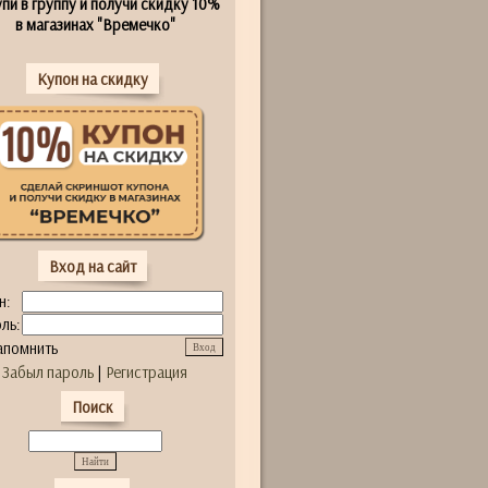
пи в группу и получи скидку 10%
в магазинах "Времечко"
Купон на скидку
Вход на сайт
н:
ль:
апомнить
Забыл пароль
|
Регистрация
Поиск