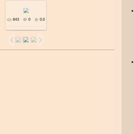
843
0
0.0
В реальном
размере
500x500
/
53.2Kb