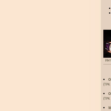
Инт
О
(ТРК 
О
(ТРК 
М