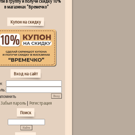
пи в группу и получи скидку 10%
в магазинах "Времечко"
Купон на скидку
Вход на сайт
н:
ль:
апомнить
Забыл пароль
|
Регистрация
Поиск