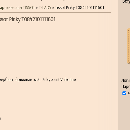
Всту
арские часы TISSOT
»
T-LADY
» Tissot Pinky T0842101111601
ssot Pinky T0842101111601
лат, бриллианты 3, Pinky Saint Valentine
Логи
Паро
з
3