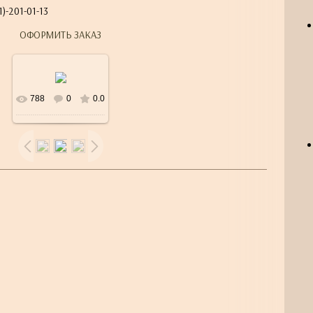
)-201-01-13
ОФОРМИТЬ ЗАКАЗ
788
0
0.0
В реальном
размере
600x600
/
25.9Kb