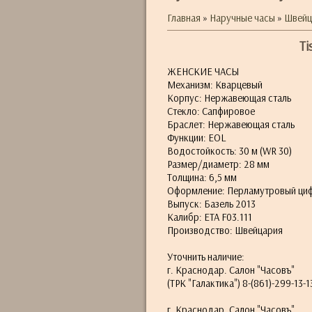
Главная
»
Наручные часы
»
Швейц
Ti
ЖЕНСКИЕ ЧАСЫ
Механизм: Кварцевый
Корпус: Нержавеющая сталь
Стекло: Сапфировое
Браслет: Нержавеющая сталь
Функции: EOL
Водостойкость: 30 м (WR 30)
Размер/диаметр: 28 мм
Толщина: 6,5 мм
Оформление: Перламутровый циферб
Выпуск: Базель 2013
Калибр: ETA F03.111
Производство: Швейцария
Уточнить наличие:
г. Краснодар. Салон "Часовъ"
(ТРК "Галактика") 8-(861)-299-13-1
г. Краснодар. Салон "Часовъ"