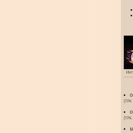
Инт
О
(ТРК 
О
(ТРК 
М