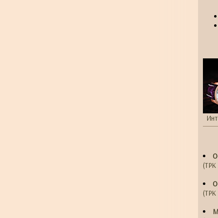
Инт
О
(ТРК 
О
(ТРК 
М