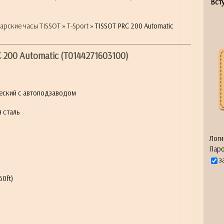
Всту
арские часы TISSOT
»
T-Sport
» TISSOT PRC 200 Automatic
 200 Automatic (T0144271603100)
еский с автоподзаводом
 сталь
Логи
Паро
з
0ft)
я