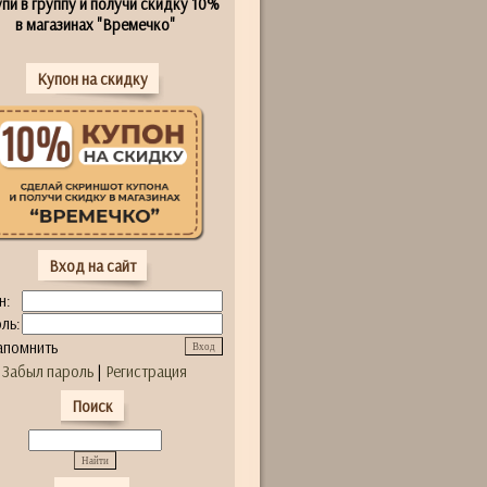
пи в группу и получи скидку 10%
в магазинах "Времечко"
Купон на скидку
Вход на сайт
н:
ль:
апомнить
Забыл пароль
|
Регистрация
Поиск