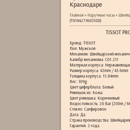
Краснодаре
Главная
»
Наручные часы
»
Швейц
(T0144271603100)
TISSOT PRC
Бренд: TISSOT
Пол: Мужской
Механизм: Швейцарский механич
Калибр механизма: С01.211
Материал корпуса: Нержавеющая
Размер корпуса: 42mm / 43.6mm
Толщина корпуса: 15.84mm
Вес: 109g
Цвет циферблата: Белый
Ремешок из: Кожа
Цвет ремешка: Коричневый
Водостойкость: 20 Bar (200m / 66
Стекло: Сапфировое
Дата: Да
Страна производства: Швейцари
Гарантия: 2 года