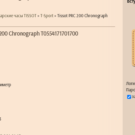
Всту
арские часы TISSOT
»
T-Sport
» Tissot PRC 200 Chronograph
 200 Chronograph T0554171701700
0
Логи
химетр
Паро
з
3