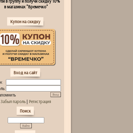
пи в группу и получи скидку 10%
в магазинах "Времечко"
Купон на скидку
Вход на сайт
н:
ль:
апомнить
Забыл пароль
|
Регистрация
Поиск