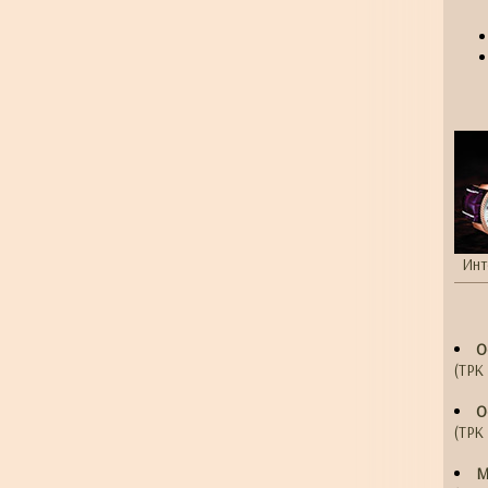
Инт
О
(ТРК 
О
(ТРК 
М