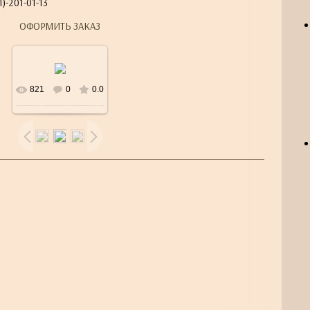
)-201-01-13
ОФОРМИТЬ ЗАКАЗ
821
0
0.0
В реальном
размере
500x500
/
25.0Kb