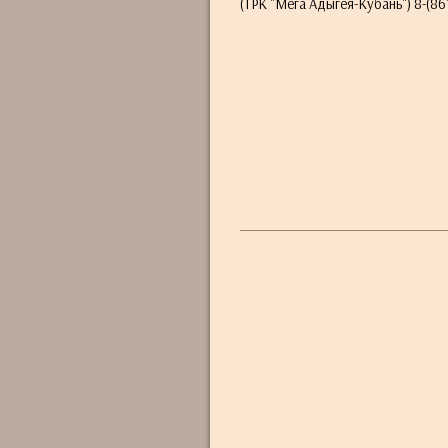
(ТРК "Мега Адыгея-Кубань") 8-(861