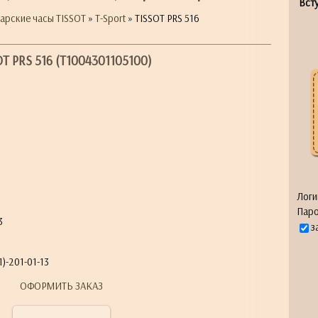
Всту
арские часы TISSOT
»
T-Sport
» TISSOT PRS 516
OT PRS 516 (T1004301105100)
я
Логи
Паро
3
з
)-201-01-13
ОФОРМИТЬ ЗАКАЗ