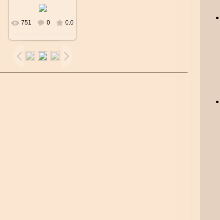
751
0
0.0