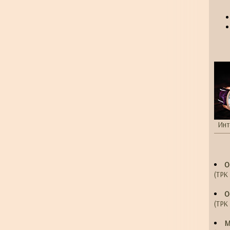
Инт
О
(ТРК 
О
(ТРК 
М