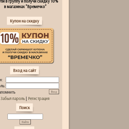
пи в группу и получи скидку 10%
в магазинах "Времечко"
Купон на скидку
Вход на сайт
н:
ль:
апомнить
Забыл пароль
|
Регистрация
Поиск