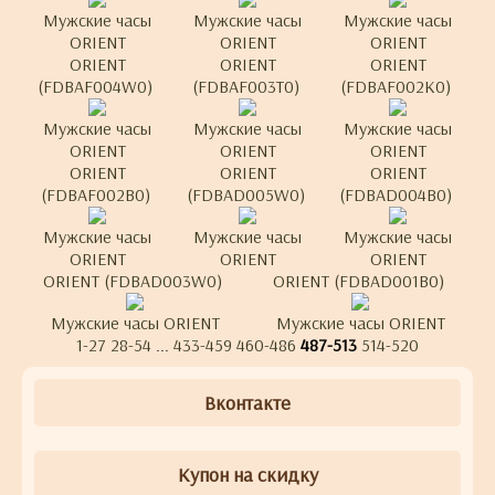
Мужские часы
Мужские часы
Мужские часы
ORIENT
ORIENT
ORIENT
ORIENT
ORIENT
ORIENT
(FDBAF004W0)
(FDBAF003T0)
(FDBAF002K0)
Мужские часы
Мужские часы
Мужские часы
ORIENT
ORIENT
ORIENT
ORIENT
ORIENT
ORIENT
(FDBAF002B0)
(FDBAD005W0)
(FDBAD004B0)
Мужские часы
Мужские часы
Мужские часы
ORIENT
ORIENT
ORIENT
ORIENT (FDBAD003W0)
ORIENT (FDBAD001B0)
Мужские часы ORIENT
Мужские часы ORIENT
1-27
28-54
...
433-459
460-486
487-513
514-520
Вконтакте
Купон на скидку