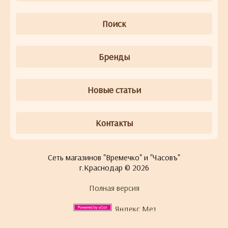
Поиск
Бренды
Новые статьи
Контакты
Сеть магазинов "Времечко" и "Часовъ"
г.Краснодар © 2026
Полная версия