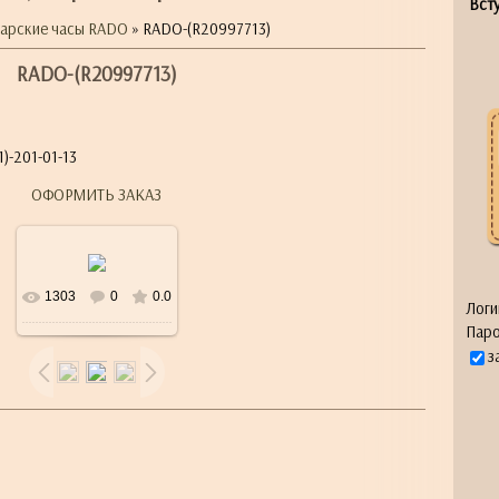
Всту
арские часы RADO
» RADO-(R20997713)
RADO-(R20997713)
)-201-01-13
ОФОРМИТЬ ЗАКАЗ
1303
0
0.0
Логи
Паро
з