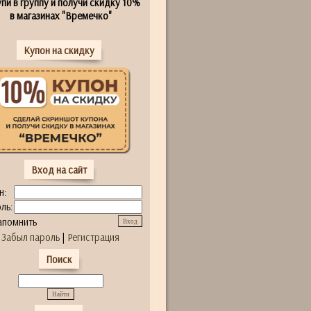
пи в группу и получи скидку 10%
в магазинах "Времечко"
Купон на скидку
Вход на сайт
н:
ль:
апомнить
Забыл пароль
|
Регистрация
Поиск