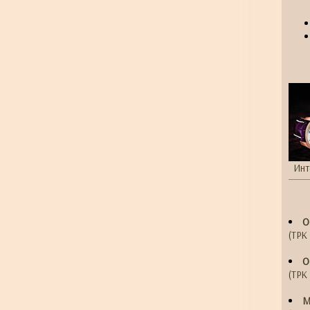
Инт
О
(ТРК 
О
(ТРК 
М